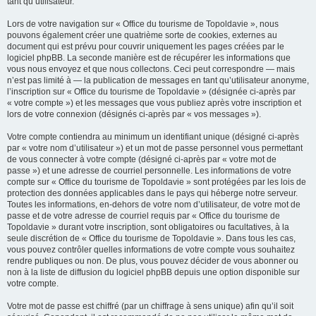
tant qu’utilisateur.
Lors de votre navigation sur « Office du tourisme de Topoldavie », nous
pouvons également créer une quatrième sorte de cookies, externes au
document qui est prévu pour couvrir uniquement les pages créées par le
logiciel phpBB. La seconde manière est de récupérer les informations que
vous nous envoyez et que nous collectons. Ceci peut correspondre — mais
n’est pas limité à — la publication de messages en tant qu’utilisateur anonyme,
l’inscription sur « Office du tourisme de Topoldavie » (désignée ci-après par
« votre compte ») et les messages que vous publiez après votre inscription et
lors de votre connexion (désignés ci-après par « vos messages »).
Votre compte contiendra au minimum un identifiant unique (désigné ci-après
par « votre nom d’utilisateur ») et un mot de passe personnel vous permettant
de vous connecter à votre compte (désigné ci-après par « votre mot de
passe ») et une adresse de courriel personnelle. Les informations de votre
compte sur « Office du tourisme de Topoldavie » sont protégées par les lois de
protection des données applicables dans le pays qui héberge notre serveur.
Toutes les informations, en-dehors de votre nom d’utilisateur, de votre mot de
passe et de votre adresse de courriel requis par « Office du tourisme de
Topoldavie » durant votre inscription, sont obligatoires ou facultatives, à la
seule discrétion de « Office du tourisme de Topoldavie ». Dans tous les cas,
vous pouvez contrôler quelles informations de votre compte vous souhaitez
rendre publiques ou non. De plus, vous pouvez décider de vous abonner ou
non à la liste de diffusion du logiciel phpBB depuis une option disponible sur
votre compte.
Votre mot de passe est chiffré (par un chiffrage à sens unique) afin qu’il soit