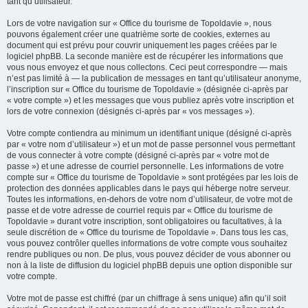
tant qu’utilisateur.
Lors de votre navigation sur « Office du tourisme de Topoldavie », nous
pouvons également créer une quatrième sorte de cookies, externes au
document qui est prévu pour couvrir uniquement les pages créées par le
logiciel phpBB. La seconde manière est de récupérer les informations que
vous nous envoyez et que nous collectons. Ceci peut correspondre — mais
n’est pas limité à — la publication de messages en tant qu’utilisateur anonyme,
l’inscription sur « Office du tourisme de Topoldavie » (désignée ci-après par
« votre compte ») et les messages que vous publiez après votre inscription et
lors de votre connexion (désignés ci-après par « vos messages »).
Votre compte contiendra au minimum un identifiant unique (désigné ci-après
par « votre nom d’utilisateur ») et un mot de passe personnel vous permettant
de vous connecter à votre compte (désigné ci-après par « votre mot de
passe ») et une adresse de courriel personnelle. Les informations de votre
compte sur « Office du tourisme de Topoldavie » sont protégées par les lois de
protection des données applicables dans le pays qui héberge notre serveur.
Toutes les informations, en-dehors de votre nom d’utilisateur, de votre mot de
passe et de votre adresse de courriel requis par « Office du tourisme de
Topoldavie » durant votre inscription, sont obligatoires ou facultatives, à la
seule discrétion de « Office du tourisme de Topoldavie ». Dans tous les cas,
vous pouvez contrôler quelles informations de votre compte vous souhaitez
rendre publiques ou non. De plus, vous pouvez décider de vous abonner ou
non à la liste de diffusion du logiciel phpBB depuis une option disponible sur
votre compte.
Votre mot de passe est chiffré (par un chiffrage à sens unique) afin qu’il soit