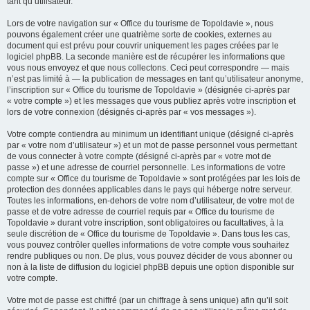
tant qu’utilisateur.
Lors de votre navigation sur « Office du tourisme de Topoldavie », nous
pouvons également créer une quatrième sorte de cookies, externes au
document qui est prévu pour couvrir uniquement les pages créées par le
logiciel phpBB. La seconde manière est de récupérer les informations que
vous nous envoyez et que nous collectons. Ceci peut correspondre — mais
n’est pas limité à — la publication de messages en tant qu’utilisateur anonyme,
l’inscription sur « Office du tourisme de Topoldavie » (désignée ci-après par
« votre compte ») et les messages que vous publiez après votre inscription et
lors de votre connexion (désignés ci-après par « vos messages »).
Votre compte contiendra au minimum un identifiant unique (désigné ci-après
par « votre nom d’utilisateur ») et un mot de passe personnel vous permettant
de vous connecter à votre compte (désigné ci-après par « votre mot de
passe ») et une adresse de courriel personnelle. Les informations de votre
compte sur « Office du tourisme de Topoldavie » sont protégées par les lois de
protection des données applicables dans le pays qui héberge notre serveur.
Toutes les informations, en-dehors de votre nom d’utilisateur, de votre mot de
passe et de votre adresse de courriel requis par « Office du tourisme de
Topoldavie » durant votre inscription, sont obligatoires ou facultatives, à la
seule discrétion de « Office du tourisme de Topoldavie ». Dans tous les cas,
vous pouvez contrôler quelles informations de votre compte vous souhaitez
rendre publiques ou non. De plus, vous pouvez décider de vous abonner ou
non à la liste de diffusion du logiciel phpBB depuis une option disponible sur
votre compte.
Votre mot de passe est chiffré (par un chiffrage à sens unique) afin qu’il soit