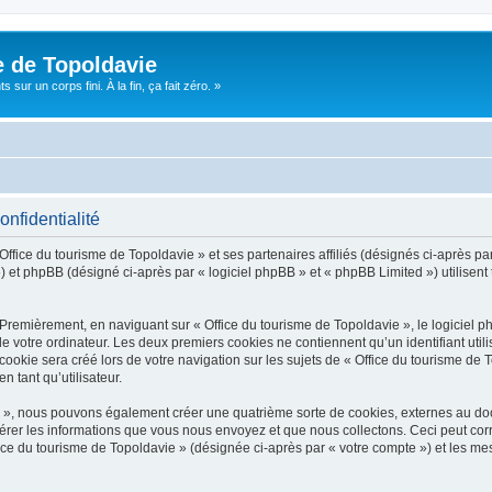
e de Topoldavie
sur un corps fini. À la fin, ça fait zéro. »
onfidentialité
Office du tourisme de Topoldavie » et ses partenaires affiliés (désignés ci-après par
 et phpBB (désigné ci-après par « logiciel phpBB » et « phpBB Limited ») utilisent t
 Premièrement, en naviguant sur « Office du tourisme de Topoldavie », le logiciel 
de votre ordinateur. Les deux premiers cookies ne contiennent qu’un identifiant util
okie sera créé lors de votre navigation sur les sujets de « Office du tourisme de To
n tant qu’utilisateur.
ie », nous pouvons également créer une quatrième sorte de cookies, externes au d
érer les informations que vous nous envoyez et que nous collectons. Ceci peut cor
fice du tourisme de Topoldavie » (désignée ci-après par « votre compte ») et les mes