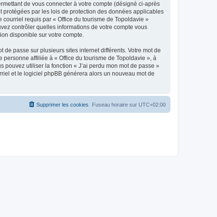
ermettant de vous connecter à votre compte (désigné ci-après
nt protégées par les lois de protection des données applicables
e courriel requis par « Office du tourisme de Topoldavie »
pouvez contrôler quelles informations de votre compte vous
ion disponible sur votre compte.
 de passe sur plusieurs sites internet différents. Votre mot de
personne affiliée à « Office du tourisme de Topoldavie », à
 pouvez utiliser la fonction « J’ai perdu mon mot de passe »
urriel et le logiciel phpBB générera alors un nouveau mot de
Supprimer les cookies
Fuseau horaire sur
UTC+02:00