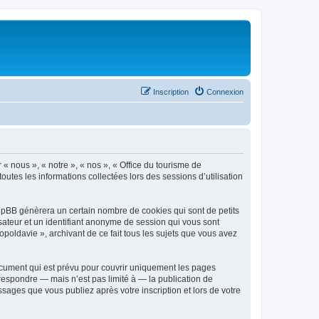
Inscription
Connexion
 « nous », « notre », « nos », « Office du tourisme de
outes les informations collectées lors des sessions d’utilisation
phpBB génèrera un certain nombre de cookies qui sont de petits
isateur et un identifiant anonyme de session qui vous sont
poldavie », archivant de ce fait tous les sujets que vous avez
ocument qui est prévu pour couvrir uniquement les pages
respondre — mais n’est pas limité à — la publication de
sages que vous publiez après votre inscription et lors de votre