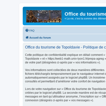
Office du tourism
« La vie, c'est la somme des éléments 
FAQ
Accueil du forum
Office du tourisme de Topoldavie - Politique de c
Cette politique de confidentialité explique en détail comment « 
Topoldavie » et « https://web1-math.univ-lyon1.fr/prepa-agreg »)
de votre part (désignées ci-après par « vos informations »).
Vos informations sont collectées de deux manières différentes.
fichiers téléchargés temporairement par le navigateur internet 
automatiquement assignés par le logiciel phpBB. Un troisième co
consultés et permettant d’améliorer votre confort de navigation e
Lors de votre navigation sur « Office du tourisme de Topoldav
créées par le logiciel phpBB. La seconde manière est de récup
messages en tant qu’utilisateur anonyme, l’inscription sur « Of
connexion (désignés ci-après par « vos messages »).