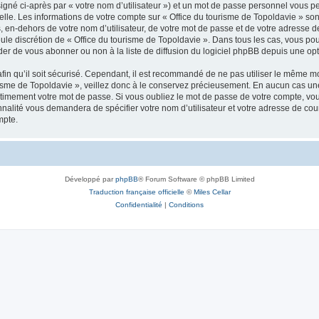
igné ci-après par « votre nom d’utilisateur ») et un mot de passe personnel vous p
elle. Les informations de votre compte sur « Office du tourisme de Topoldavie » so
, en-dehors de votre nom d’utilisateur, de votre mot de passe et de votre adresse d
a seule discrétion de « Office du tourisme de Topoldavie ». Dans tous les cas, vous 
r de vous abonner ou non à la liste de diffusion du logiciel phpBB depuis une opt
afin qu’il soit sécurisé. Cependant, il est recommandé de ne pas utiliser le même mot
isme de Topoldavie », veillez donc à le conservez précieusement. En aucun cas une 
timement votre mot de passe. Si vous oubliez le mot de passe de votre compte, vous
onnalité vous demandera de spécifier votre nom d’utilisateur et votre adresse de co
mpte.
Développé par
phpBB
® Forum Software © phpBB Limited
Traduction française officielle
©
Miles Cellar
Confidentialité
|
Conditions