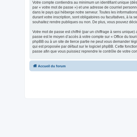
Votre compte contiendra au minimum un identifiant unique (dés
par « votre mot de passe ») et une adresse de courriel personn
dans le pays qui héberge notre serveur. Toutes les informations
durant votre inscription, sont obligatoires ou facultatives, à l
souhaitez rendre publiques ou non. De plus, vous pouvez décide
Votre mot de passe est chiffré (par un chiffrage à sens unique) 
passe est le moyen d’accès à votre compte sur « Office du tour
phpBB ou à un site de tierce partie ne peut vous demander légi
qui est proposée par défaut sur le logiciel phpBB. Cette foncti
passe afin que vous puissiez reprendre le contrôle de votre co
Accueil du forum