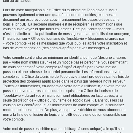
tant qu’utilisateur.
Lors de votre navigation sur « Office du tourisme de Topoldavie », nous
pouvons également créer une quatrième sorte de cookies, externes au
document qui est prévu pour couvrir uniquement les pages créées par le
logiciel phpBB. La seconde manière est de récupérer les informations que
vous nous envoyez et que nous collectons. Ceci peut correspondre — mais
n’est pas limité à — la publication de messages en tant qu’utilisateur anonyme,
l’inscription sur « Office du tourisme de Topoldavie » (désignée ci-après par
« votre compte ») et les messages que vous publiez après votre inscription et
lors de votre connexion (désignés ci-après par « vos messages »).
Votre compte contiendra au minimum un identifiant unique (désigné ci-après
par « votre nom d’utilisateur ») et un mot de passe personnel vous permettant
de vous connecter à votre compte (désigné ci-après par « votre mot de
passe ») et une adresse de courriel personnelle. Les informations de votre
compte sur « Office du tourisme de Topoldavie » sont protégées par les lois de
protection des données applicables dans le pays qui héberge notre serveur.
Toutes les informations, en-dehors de votre nom d’utilisateur, de votre mot de
passe et de votre adresse de courriel requis par « Office du tourisme de
Topoldavie » durant votre inscription, sont obligatoires ou facultatives, à la
seule discrétion de « Office du tourisme de Topoldavie ». Dans tous les cas,
vous pouvez contrôler quelles informations de votre compte vous souhaitez
rendre publiques ou non. De plus, vous pouvez décider de vous abonner ou
non à la liste de diffusion du logiciel phpBB depuis une option disponible sur
votre compte.
Votre mot de passe est chiffré (par un chiffrage à sens unique) afin qu’il soit