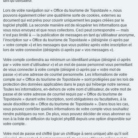
tant qu’utilisateur.
Lors de votre navigation sur « Office du tourisme de Topoldavie », nous
pouvons également créer une quatrième sorte de cookies, externes au
document qui est prévu pour couvrir uniquement les pages créées par le
logiciel phpBB. La seconde manière est de récupérer les informations que
vous nous envoyez et que nous collectons. Ceci peut correspondre — mais
n’est pas limité à — la publication de messages en tant qu’utilisateur anonyme,
l’inscription sur « Office du tourisme de Topoldavie » (désignée ci-après par
« votre compte ») et les messages que vous publiez après votre inscription et
lors de votre connexion (désignés ci-après par « vos messages »).
Votre compte contiendra au minimum un identifiant unique (désigné ci-après
par « votre nom d’utilisateur ») et un mot de passe personnel vous permettant
de vous connecter à votre compte (désigné ci-après par « votre mot de
passe ») et une adresse de courriel personnelle. Les informations de votre
compte sur « Office du tourisme de Topoldavie » sont protégées par les lois de
protection des données applicables dans le pays qui héberge notre serveur.
Toutes les informations, en-dehors de votre nom d’utilisateur, de votre mot de
passe et de votre adresse de courriel requis par « Office du tourisme de
Topoldavie » durant votre inscription, sont obligatoires ou facultatives, à la
seule discrétion de « Office du tourisme de Topoldavie ». Dans tous les cas,
vous pouvez contrôler quelles informations de votre compte vous souhaitez
rendre publiques ou non. De plus, vous pouvez décider de vous abonner ou
non à la liste de diffusion du logiciel phpBB depuis une option disponible sur
votre compte.
Votre mot de passe est chiffré (par un chiffrage à sens unique) afin qu’il soit