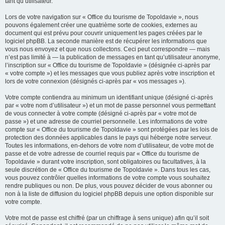
tant qu’utilisateur.
Lors de votre navigation sur « Office du tourisme de Topoldavie », nous
pouvons également créer une quatrième sorte de cookies, externes au
document qui est prévu pour couvrir uniquement les pages créées par le
logiciel phpBB. La seconde manière est de récupérer les informations que
vous nous envoyez et que nous collectons. Ceci peut correspondre — mais
n’est pas limité à — la publication de messages en tant qu’utilisateur anonyme,
l’inscription sur « Office du tourisme de Topoldavie » (désignée ci-après par
« votre compte ») et les messages que vous publiez après votre inscription et
lors de votre connexion (désignés ci-après par « vos messages »).
Votre compte contiendra au minimum un identifiant unique (désigné ci-après
par « votre nom d’utilisateur ») et un mot de passe personnel vous permettant
de vous connecter à votre compte (désigné ci-après par « votre mot de
passe ») et une adresse de courriel personnelle. Les informations de votre
compte sur « Office du tourisme de Topoldavie » sont protégées par les lois de
protection des données applicables dans le pays qui héberge notre serveur.
Toutes les informations, en-dehors de votre nom d’utilisateur, de votre mot de
passe et de votre adresse de courriel requis par « Office du tourisme de
Topoldavie » durant votre inscription, sont obligatoires ou facultatives, à la
seule discrétion de « Office du tourisme de Topoldavie ». Dans tous les cas,
vous pouvez contrôler quelles informations de votre compte vous souhaitez
rendre publiques ou non. De plus, vous pouvez décider de vous abonner ou
non à la liste de diffusion du logiciel phpBB depuis une option disponible sur
votre compte.
Votre mot de passe est chiffré (par un chiffrage à sens unique) afin qu’il soit