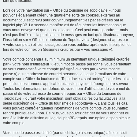
tant qu’utilisateur.
Lors de votre navigation sur « Office du tourisme de Topoldavie », nous
pouvons également créer une quatrième sorte de cookies, externes au
document qui est prévu pour couvrir uniquement les pages créées par le
logiciel phpBB. La seconde manière est de récupérer les informations que
vous nous envoyez et que nous collectons. Ceci peut correspondre — mais
n’est pas limité à — la publication de messages en tant qu’utilisateur anonyme,
l’inscription sur « Office du tourisme de Topoldavie » (désignée ci-après par
« votre compte ») et les messages que vous publiez après votre inscription et
lors de votre connexion (désignés ci-après par « vos messages »).
Votre compte contiendra au minimum un identifiant unique (désigné ci-après
par « votre nom d’utilisateur ») et un mot de passe personnel vous permettant
de vous connecter à votre compte (désigné ci-après par « votre mot de
passe ») et une adresse de courriel personnelle. Les informations de votre
compte sur « Office du tourisme de Topoldavie » sont protégées par les lois de
protection des données applicables dans le pays qui héberge notre serveur.
Toutes les informations, en-dehors de votre nom d’utilisateur, de votre mot de
passe et de votre adresse de courriel requis par « Office du tourisme de
Topoldavie » durant votre inscription, sont obligatoires ou facultatives, à la
seule discrétion de « Office du tourisme de Topoldavie ». Dans tous les cas,
vous pouvez contrôler quelles informations de votre compte vous souhaitez
rendre publiques ou non. De plus, vous pouvez décider de vous abonner ou
non à la liste de diffusion du logiciel phpBB depuis une option disponible sur
votre compte.
Votre mot de passe est chiffré (par un chiffrage à sens unique) afin qu’il soit