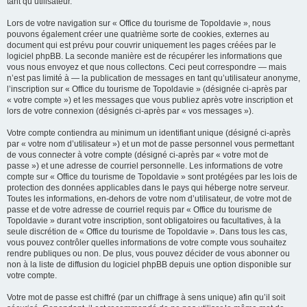
tant qu’utilisateur.
Lors de votre navigation sur « Office du tourisme de Topoldavie », nous
pouvons également créer une quatrième sorte de cookies, externes au
document qui est prévu pour couvrir uniquement les pages créées par le
logiciel phpBB. La seconde manière est de récupérer les informations que
vous nous envoyez et que nous collectons. Ceci peut correspondre — mais
n’est pas limité à — la publication de messages en tant qu’utilisateur anonyme,
l’inscription sur « Office du tourisme de Topoldavie » (désignée ci-après par
« votre compte ») et les messages que vous publiez après votre inscription et
lors de votre connexion (désignés ci-après par « vos messages »).
Votre compte contiendra au minimum un identifiant unique (désigné ci-après
par « votre nom d’utilisateur ») et un mot de passe personnel vous permettant
de vous connecter à votre compte (désigné ci-après par « votre mot de
passe ») et une adresse de courriel personnelle. Les informations de votre
compte sur « Office du tourisme de Topoldavie » sont protégées par les lois de
protection des données applicables dans le pays qui héberge notre serveur.
Toutes les informations, en-dehors de votre nom d’utilisateur, de votre mot de
passe et de votre adresse de courriel requis par « Office du tourisme de
Topoldavie » durant votre inscription, sont obligatoires ou facultatives, à la
seule discrétion de « Office du tourisme de Topoldavie ». Dans tous les cas,
vous pouvez contrôler quelles informations de votre compte vous souhaitez
rendre publiques ou non. De plus, vous pouvez décider de vous abonner ou
non à la liste de diffusion du logiciel phpBB depuis une option disponible sur
votre compte.
Votre mot de passe est chiffré (par un chiffrage à sens unique) afin qu’il soit