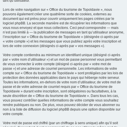
tant qu’utilisateur.
Lors de votre navigation sur « Office du tourisme de Topoldavie », nous
pouvons également créer une quatrième sorte de cookies, externes au
document qui est prévu pour couvrir uniquement les pages créées par le
logiciel phpBB. La seconde manière est de récupérer les informations que
vous nous envoyez et que nous collectons. Ceci peut correspondre — mais
n’est pas limité à — la publication de messages en tant qu’utilisateur anonyme,
l’inscription sur « Office du tourisme de Topoldavie » (désignée ci-après par
« votre compte ») et les messages que vous publiez après votre inscription et
lors de votre connexion (désignés ci-après par « vos messages »).
Votre compte contiendra au minimum un identifiant unique (désigné ci-après
par « votre nom d’utilisateur ») et un mot de passe personnel vous permettant
de vous connecter à votre compte (désigné ci-après par « votre mot de
passe ») et une adresse de courriel personnelle. Les informations de votre
compte sur « Office du tourisme de Topoldavie » sont protégées par les lois de
protection des données applicables dans le pays qui héberge notre serveur.
Toutes les informations, en-dehors de votre nom d’utilisateur, de votre mot de
passe et de votre adresse de courriel requis par « Office du tourisme de
Topoldavie » durant votre inscription, sont obligatoires ou facultatives, à la
seule discrétion de « Office du tourisme de Topoldavie ». Dans tous les cas,
vous pouvez contrôler quelles informations de votre compte vous souhaitez
rendre publiques ou non. De plus, vous pouvez décider de vous abonner ou
non à la liste de diffusion du logiciel phpBB depuis une option disponible sur
votre compte.
Votre mot de passe est chiffré (par un chiffrage à sens unique) afin qu’il soit