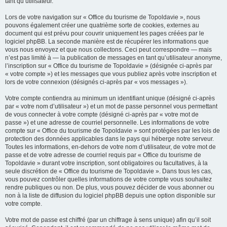
tant qu’utilisateur.
Lors de votre navigation sur « Office du tourisme de Topoldavie », nous
pouvons également créer une quatrième sorte de cookies, externes au
document qui est prévu pour couvrir uniquement les pages créées par le
logiciel phpBB. La seconde manière est de récupérer les informations que
vous nous envoyez et que nous collectons. Ceci peut correspondre — mais
n’est pas limité à — la publication de messages en tant qu’utilisateur anonyme,
l’inscription sur « Office du tourisme de Topoldavie » (désignée ci-après par
« votre compte ») et les messages que vous publiez après votre inscription et
lors de votre connexion (désignés ci-après par « vos messages »).
Votre compte contiendra au minimum un identifiant unique (désigné ci-après
par « votre nom d’utilisateur ») et un mot de passe personnel vous permettant
de vous connecter à votre compte (désigné ci-après par « votre mot de
passe ») et une adresse de courriel personnelle. Les informations de votre
compte sur « Office du tourisme de Topoldavie » sont protégées par les lois de
protection des données applicables dans le pays qui héberge notre serveur.
Toutes les informations, en-dehors de votre nom d’utilisateur, de votre mot de
passe et de votre adresse de courriel requis par « Office du tourisme de
Topoldavie » durant votre inscription, sont obligatoires ou facultatives, à la
seule discrétion de « Office du tourisme de Topoldavie ». Dans tous les cas,
vous pouvez contrôler quelles informations de votre compte vous souhaitez
rendre publiques ou non. De plus, vous pouvez décider de vous abonner ou
non à la liste de diffusion du logiciel phpBB depuis une option disponible sur
votre compte.
Votre mot de passe est chiffré (par un chiffrage à sens unique) afin qu’il soit