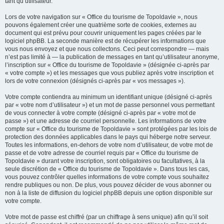
tant qu’utilisateur.
Lors de votre navigation sur « Office du tourisme de Topoldavie », nous
pouvons également créer une quatrième sorte de cookies, externes au
document qui est prévu pour couvrir uniquement les pages créées par le
logiciel phpBB. La seconde manière est de récupérer les informations que
vous nous envoyez et que nous collectons. Ceci peut correspondre — mais
n’est pas limité à — la publication de messages en tant qu’utilisateur anonyme,
l’inscription sur « Office du tourisme de Topoldavie » (désignée ci-après par
« votre compte ») et les messages que vous publiez après votre inscription et
lors de votre connexion (désignés ci-après par « vos messages »).
Votre compte contiendra au minimum un identifiant unique (désigné ci-après
par « votre nom d’utilisateur ») et un mot de passe personnel vous permettant
de vous connecter à votre compte (désigné ci-après par « votre mot de
passe ») et une adresse de courriel personnelle. Les informations de votre
compte sur « Office du tourisme de Topoldavie » sont protégées par les lois de
protection des données applicables dans le pays qui héberge notre serveur.
Toutes les informations, en-dehors de votre nom d’utilisateur, de votre mot de
passe et de votre adresse de courriel requis par « Office du tourisme de
Topoldavie » durant votre inscription, sont obligatoires ou facultatives, à la
seule discrétion de « Office du tourisme de Topoldavie ». Dans tous les cas,
vous pouvez contrôler quelles informations de votre compte vous souhaitez
rendre publiques ou non. De plus, vous pouvez décider de vous abonner ou
non à la liste de diffusion du logiciel phpBB depuis une option disponible sur
votre compte.
Votre mot de passe est chiffré (par un chiffrage à sens unique) afin qu’il soit