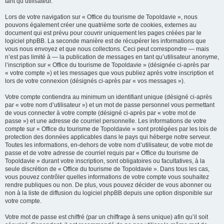
tant qu’utilisateur.
Lors de votre navigation sur « Office du tourisme de Topoldavie », nous
pouvons également créer une quatrième sorte de cookies, externes au
document qui est prévu pour couvrir uniquement les pages créées par le
logiciel phpBB. La seconde manière est de récupérer les informations que
vous nous envoyez et que nous collectons. Ceci peut correspondre — mais
n’est pas limité à — la publication de messages en tant qu’utilisateur anonyme,
l’inscription sur « Office du tourisme de Topoldavie » (désignée ci-après par
« votre compte ») et les messages que vous publiez après votre inscription et
lors de votre connexion (désignés ci-après par « vos messages »).
Votre compte contiendra au minimum un identifiant unique (désigné ci-après
par « votre nom d’utilisateur ») et un mot de passe personnel vous permettant
de vous connecter à votre compte (désigné ci-après par « votre mot de
passe ») et une adresse de courriel personnelle. Les informations de votre
compte sur « Office du tourisme de Topoldavie » sont protégées par les lois de
protection des données applicables dans le pays qui héberge notre serveur.
Toutes les informations, en-dehors de votre nom d’utilisateur, de votre mot de
passe et de votre adresse de courriel requis par « Office du tourisme de
Topoldavie » durant votre inscription, sont obligatoires ou facultatives, à la
seule discrétion de « Office du tourisme de Topoldavie ». Dans tous les cas,
vous pouvez contrôler quelles informations de votre compte vous souhaitez
rendre publiques ou non. De plus, vous pouvez décider de vous abonner ou
non à la liste de diffusion du logiciel phpBB depuis une option disponible sur
votre compte.
Votre mot de passe est chiffré (par un chiffrage à sens unique) afin qu’il soit