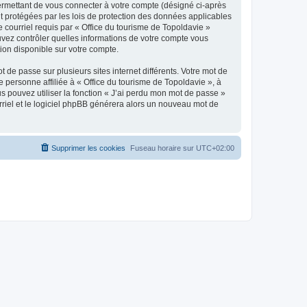
ermettant de vous connecter à votre compte (désigné ci-après
nt protégées par les lois de protection des données applicables
e courriel requis par « Office du tourisme de Topoldavie »
pouvez contrôler quelles informations de votre compte vous
ion disponible sur votre compte.
 de passe sur plusieurs sites internet différents. Votre mot de
personne affiliée à « Office du tourisme de Topoldavie », à
 pouvez utiliser la fonction « J’ai perdu mon mot de passe »
urriel et le logiciel phpBB générera alors un nouveau mot de
Supprimer les cookies
Fuseau horaire sur
UTC+02:00