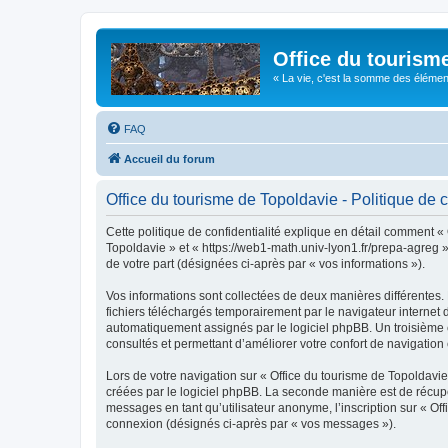
Office du tourism
« La vie, c'est la somme des éléments 
FAQ
Accueil du forum
Office du tourisme de Topoldavie - Politique de c
Cette politique de confidentialité explique en détail comment « 
Topoldavie » et « https://web1-math.univ-lyon1.fr/prepa-agreg »)
de votre part (désignées ci-après par « vos informations »).
Vos informations sont collectées de deux manières différentes.
fichiers téléchargés temporairement par le navigateur internet 
automatiquement assignés par le logiciel phpBB. Un troisième co
consultés et permettant d’améliorer votre confort de navigation e
Lors de votre navigation sur « Office du tourisme de Topoldav
créées par le logiciel phpBB. La seconde manière est de récup
messages en tant qu’utilisateur anonyme, l’inscription sur « Of
connexion (désignés ci-après par « vos messages »).