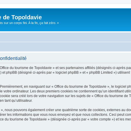
e de Topoldavie
sur un corps fini. À la fin, ça fait zéro. »
onfidentialité
Office du tourisme de Topoldavie » et ses partenaires affiliés (désignés ci-après par
 et phpBB (désigné ci-après par « logiciel phpBB » et « phpBB Limited ») utilisent t
 Premièrement, en naviguant sur « Office du tourisme de Topoldavie », le logiciel 
de votre ordinateur. Les deux premiers cookies ne contiennent qu’un identifiant util
okie sera créé lors de votre navigation sur les sujets de « Office du tourisme de To
n tant qu’utilisateur.
ie », nous pouvons également créer une quatrième sorte de cookies, externes au d
érer les informations que vous nous envoyez et que nous collectons. Ceci peut cor
fice du tourisme de Topoldavie » (désignée ci-après par « votre compte ») et les mes