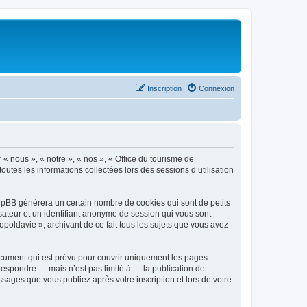
Inscription
Connexion
 « nous », « notre », « nos », « Office du tourisme de
outes les informations collectées lors des sessions d’utilisation
phpBB génèrera un certain nombre de cookies qui sont de petits
isateur et un identifiant anonyme de session qui vous sont
poldavie », archivant de ce fait tous les sujets que vous avez
ocument qui est prévu pour couvrir uniquement les pages
respondre — mais n’est pas limité à — la publication de
sages que vous publiez après votre inscription et lors de votre