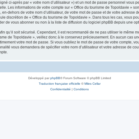
igné ci-après par « votre nom d’utilisateur ») et un mot de passe personnel vous p
elle. Les informations de votre compte sur « Office du tourisme de Topoldavie » so
, en-dehors de votre nom d’utilisateur, de votre mot de passe et de votre adresse d
a seule discrétion de « Office du tourisme de Topoldavie ». Dans tous les cas, vous 
r de vous abonner ou non à la liste de diffusion du logiciel phpBB depuis une opt
afin qu’il soit sécurisé. Cependant, il est recommandé de ne pas utiliser le même mot
isme de Topoldavie », veillez donc à le conservez précieusement. En aucun cas une 
timement votre mot de passe. Si vous oubliez le mot de passe de votre compte, vous
onnalité vous demandera de spécifier votre nom d’utilisateur et votre adresse de co
mpte.
Développé par
phpBB
® Forum Software © phpBB Limited
Traduction française officielle
©
Miles Cellar
Confidentialité
|
Conditions