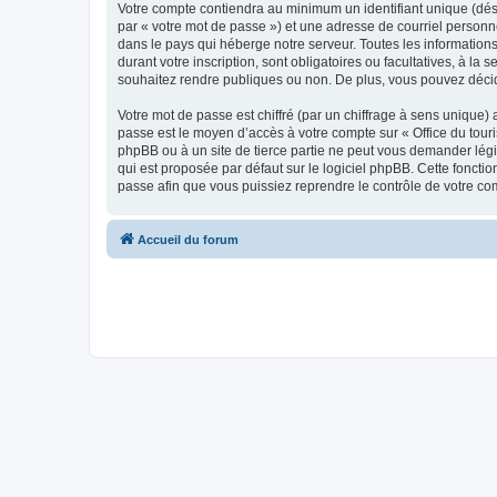
Votre compte contiendra au minimum un identifiant unique (dés
par « votre mot de passe ») et une adresse de courriel personn
dans le pays qui héberge notre serveur. Toutes les informations
durant votre inscription, sont obligatoires ou facultatives, à l
souhaitez rendre publiques ou non. De plus, vous pouvez décide
Votre mot de passe est chiffré (par un chiffrage à sens unique) 
passe est le moyen d’accès à votre compte sur « Office du tour
phpBB ou à un site de tierce partie ne peut vous demander légi
qui est proposée par défaut sur le logiciel phpBB. Cette foncti
passe afin que vous puissiez reprendre le contrôle de votre co
Accueil du forum