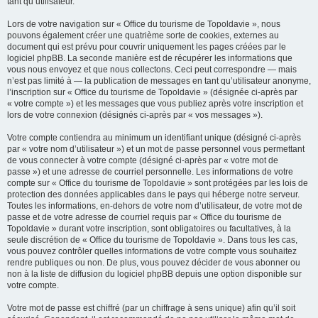
tant qu’utilisateur.
Lors de votre navigation sur « Office du tourisme de Topoldavie », nous
pouvons également créer une quatrième sorte de cookies, externes au
document qui est prévu pour couvrir uniquement les pages créées par le
logiciel phpBB. La seconde manière est de récupérer les informations que
vous nous envoyez et que nous collectons. Ceci peut correspondre — mais
n’est pas limité à — la publication de messages en tant qu’utilisateur anonyme,
l’inscription sur « Office du tourisme de Topoldavie » (désignée ci-après par
« votre compte ») et les messages que vous publiez après votre inscription et
lors de votre connexion (désignés ci-après par « vos messages »).
Votre compte contiendra au minimum un identifiant unique (désigné ci-après
par « votre nom d’utilisateur ») et un mot de passe personnel vous permettant
de vous connecter à votre compte (désigné ci-après par « votre mot de
passe ») et une adresse de courriel personnelle. Les informations de votre
compte sur « Office du tourisme de Topoldavie » sont protégées par les lois de
protection des données applicables dans le pays qui héberge notre serveur.
Toutes les informations, en-dehors de votre nom d’utilisateur, de votre mot de
passe et de votre adresse de courriel requis par « Office du tourisme de
Topoldavie » durant votre inscription, sont obligatoires ou facultatives, à la
seule discrétion de « Office du tourisme de Topoldavie ». Dans tous les cas,
vous pouvez contrôler quelles informations de votre compte vous souhaitez
rendre publiques ou non. De plus, vous pouvez décider de vous abonner ou
non à la liste de diffusion du logiciel phpBB depuis une option disponible sur
votre compte.
Votre mot de passe est chiffré (par un chiffrage à sens unique) afin qu’il soit