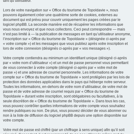
tant qu’utilisateur.
Lors de votre navigation sur « Office du tourisme de Topoldavie », nous
pouvons également créer une quatrième sorte de cookies, externes au
document qui est prévu pour couvrir uniquement les pages créées par le
logiciel phpBB. La seconde manière est de récupérer les informations que
vous nous envoyez et que nous collectons. Ceci peut correspondre — mais
n’est pas limité à — la publication de messages en tant qu’utilisateur anonyme,
l’inscription sur « Office du tourisme de Topoldavie » (désignée ci-après par
« votre compte ») et les messages que vous publiez après votre inscription et
lors de votre connexion (désignés ci-après par « vos messages »).
Votre compte contiendra au minimum un identifiant unique (désigné ci-après
par « votre nom d’utilisateur ») et un mot de passe personnel vous permettant
de vous connecter à votre compte (désigné ci-après par « votre mot de
passe ») et une adresse de courriel personnelle. Les informations de votre
compte sur « Office du tourisme de Topoldavie » sont protégées par les lois de
protection des données applicables dans le pays qui héberge notre serveur.
Toutes les informations, en-dehors de votre nom d’utilisateur, de votre mot de
passe et de votre adresse de courriel requis par « Office du tourisme de
Topoldavie » durant votre inscription, sont obligatoires ou facultatives, à la
seule discrétion de « Office du tourisme de Topoldavie ». Dans tous les cas,
vous pouvez contrôler quelles informations de votre compte vous souhaitez
rendre publiques ou non. De plus, vous pouvez décider de vous abonner ou
non à la liste de diffusion du logiciel phpBB depuis une option disponible sur
votre compte.
Votre mot de passe est chiffré (par un chiffrage à sens unique) afin qu’il soit