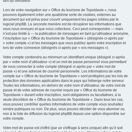
tant qu’utilisateur.
Lors de votre navigation sur « Office du tourisme de Topoldavie », nous
pouvons également créer une quatrième sorte de cookies, externes au
document qui est prévu pour couvrir uniquement les pages créées par le
logiciel phpBB. La seconde manière est de récupérer les informations que
vous nous envoyez et que nous collectons. Ceci peut correspondre — mais
n’est pas limité à — la publication de messages en tant qu’utilisateur anonyme,
l’inscription sur « Office du tourisme de Topoldavie » (désignée ci-après par
« votre compte ») et les messages que vous publiez après votre inscription et
lors de votre connexion (désignés ci-après par « vos messages »).
Votre compte contiendra au minimum un identifiant unique (désigné ci-après
par « votre nom d’utilisateur ») et un mot de passe personnel vous permettant
de vous connecter à votre compte (désigné ci-après par « votre mot de
passe ») et une adresse de courriel personnelle. Les informations de votre
compte sur « Office du tourisme de Topoldavie » sont protégées par les lois de
protection des données applicables dans le pays qui héberge notre serveur.
Toutes les informations, en-dehors de votre nom d’utilisateur, de votre mot de
passe et de votre adresse de courriel requis par « Office du tourisme de
Topoldavie » durant votre inscription, sont obligatoires ou facultatives, à la
seule discrétion de « Office du tourisme de Topoldavie ». Dans tous les cas,
vous pouvez contrôler quelles informations de votre compte vous souhaitez
rendre publiques ou non. De plus, vous pouvez décider de vous abonner ou
non à la liste de diffusion du logiciel phpBB depuis une option disponible sur
votre compte.
Votre mot de passe est chiffré (par un chiffrage à sens unique) afin qu’il soit