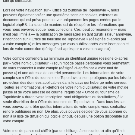
tant qu’utilisateur.
Lors de votre navigation sur « Office du tourisme de Topoldavie », nous
pouvons également créer une quatrième sorte de cookies, externes au
document qui est prévu pour couvrir uniquement les pages créées par le
logiciel phpBB. La seconde manière est de récupérer les informations que
vous nous envoyez et que nous collectons. Ceci peut correspondre — mais
n’est pas limité à — la publication de messages en tant qu’utilisateur anonyme,
l’inscription sur « Office du tourisme de Topoldavie » (désignée ci-après par
« votre compte ») et les messages que vous publiez après votre inscription et
lors de votre connexion (désignés ci-après par « vos messages »).
Votre compte contiendra au minimum un identifiant unique (désigné ci-après
par « votre nom d’utilisateur ») et un mot de passe personnel vous permettant
de vous connecter à votre compte (désigné ci-après par « votre mot de
passe ») et une adresse de courriel personnelle. Les informations de votre
compte sur « Office du tourisme de Topoldavie » sont protégées par les lois de
protection des données applicables dans le pays qui héberge notre serveur.
Toutes les informations, en-dehors de votre nom d’utilisateur, de votre mot de
passe et de votre adresse de courriel requis par « Office du tourisme de
Topoldavie » durant votre inscription, sont obligatoires ou facultatives, à la
seule discrétion de « Office du tourisme de Topoldavie ». Dans tous les cas,
vous pouvez contrôler quelles informations de votre compte vous souhaitez
rendre publiques ou non. De plus, vous pouvez décider de vous abonner ou
non à la liste de diffusion du logiciel phpBB depuis une option disponible sur
votre compte.
Votre mot de passe est chiffré (par un chiffrage à sens unique) afin qu’il soit