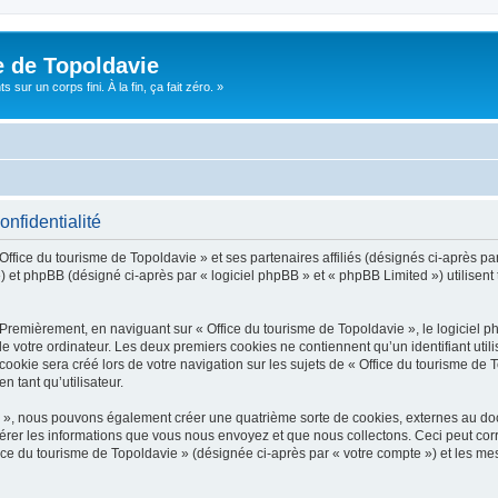
e de Topoldavie
sur un corps fini. À la fin, ça fait zéro. »
onfidentialité
Office du tourisme de Topoldavie » et ses partenaires affiliés (désignés ci-après par
 et phpBB (désigné ci-après par « logiciel phpBB » et « phpBB Limited ») utilisent t
 Premièrement, en naviguant sur « Office du tourisme de Topoldavie », le logiciel 
de votre ordinateur. Les deux premiers cookies ne contiennent qu’un identifiant util
okie sera créé lors de votre navigation sur les sujets de « Office du tourisme de To
n tant qu’utilisateur.
ie », nous pouvons également créer une quatrième sorte de cookies, externes au d
érer les informations que vous nous envoyez et que nous collectons. Ceci peut cor
fice du tourisme de Topoldavie » (désignée ci-après par « votre compte ») et les mes