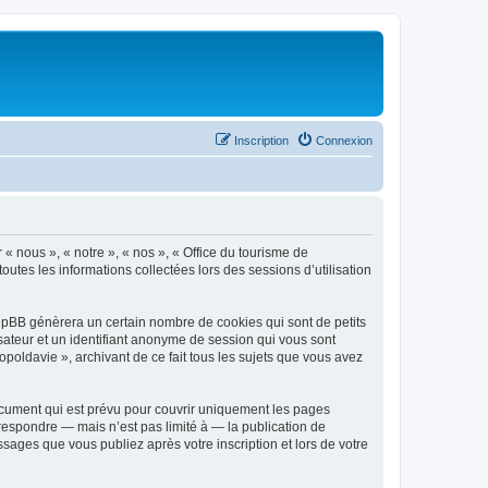
Inscription
Connexion
 « nous », « notre », « nos », « Office du tourisme de
outes les informations collectées lors des sessions d’utilisation
phpBB génèrera un certain nombre de cookies qui sont de petits
isateur et un identifiant anonyme de session qui vous sont
poldavie », archivant de ce fait tous les sujets que vous avez
ocument qui est prévu pour couvrir uniquement les pages
respondre — mais n’est pas limité à — la publication de
sages que vous publiez après votre inscription et lors de votre