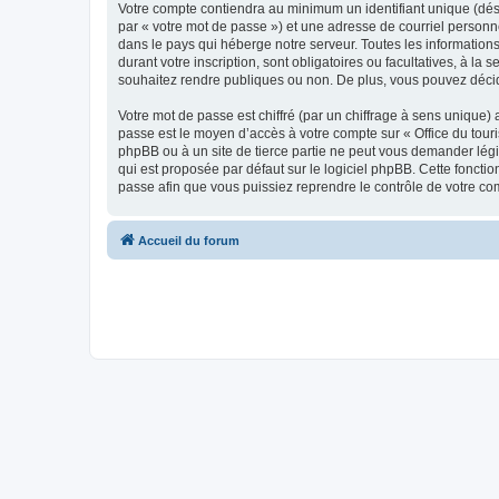
Votre compte contiendra au minimum un identifiant unique (dés
par « votre mot de passe ») et une adresse de courriel personn
dans le pays qui héberge notre serveur. Toutes les informations
durant votre inscription, sont obligatoires ou facultatives, à l
souhaitez rendre publiques ou non. De plus, vous pouvez décide
Votre mot de passe est chiffré (par un chiffrage à sens unique) 
passe est le moyen d’accès à votre compte sur « Office du tour
phpBB ou à un site de tierce partie ne peut vous demander légi
qui est proposée par défaut sur le logiciel phpBB. Cette foncti
passe afin que vous puissiez reprendre le contrôle de votre co
Accueil du forum