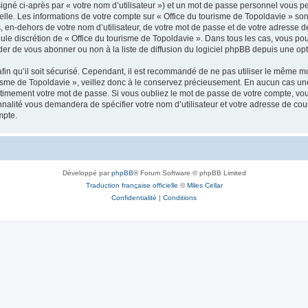
igné ci-après par « votre nom d’utilisateur ») et un mot de passe personnel vous p
elle. Les informations de votre compte sur « Office du tourisme de Topoldavie » so
, en-dehors de votre nom d’utilisateur, de votre mot de passe et de votre adresse d
a seule discrétion de « Office du tourisme de Topoldavie ». Dans tous les cas, vous 
r de vous abonner ou non à la liste de diffusion du logiciel phpBB depuis une opt
afin qu’il soit sécurisé. Cependant, il est recommandé de ne pas utiliser le même mot
isme de Topoldavie », veillez donc à le conservez précieusement. En aucun cas une 
timement votre mot de passe. Si vous oubliez le mot de passe de votre compte, vous
onnalité vous demandera de spécifier votre nom d’utilisateur et votre adresse de co
mpte.
Développé par
phpBB
® Forum Software © phpBB Limited
Traduction française officielle
©
Miles Cellar
Confidentialité
|
Conditions