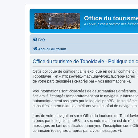
Office du tourism
« La vie, c'est la somme des éléments 
FAQ
Accueil du forum
Office du tourisme de Topoldavie - Politique de c
Cette politique de confidentialité explique en détail comment « 
Topoldavie » et « https://web1-math.univ-lyon1.fr/prepa-agreg »)
de votre part (désignées ci-après par « vos informations »).
Vos informations sont collectées de deux manières différentes.
fichiers téléchargés temporairement par le navigateur internet 
automatiquement assignés par le logiciel phpBB. Un troisième co
consultés et permettant d’améliorer votre confort de navigation e
Lors de votre navigation sur « Office du tourisme de Topoldav
créées par le logiciel phpBB. La seconde manière est de récup
messages en tant qu’utilisateur anonyme, l’inscription sur « Of
connexion (désignés ci-après par « vos messages »).