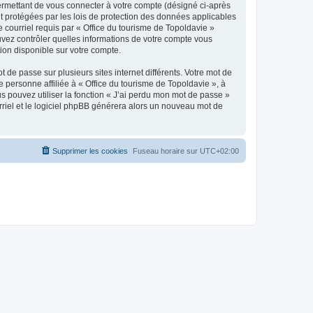
ermettant de vous connecter à votre compte (désigné ci-après
nt protégées par les lois de protection des données applicables
e courriel requis par « Office du tourisme de Topoldavie »
pouvez contrôler quelles informations de votre compte vous
ion disponible sur votre compte.
 de passe sur plusieurs sites internet différents. Votre mot de
personne affiliée à « Office du tourisme de Topoldavie », à
 pouvez utiliser la fonction « J’ai perdu mon mot de passe »
urriel et le logiciel phpBB générera alors un nouveau mot de
Supprimer les cookies
Fuseau horaire sur
UTC+02:00