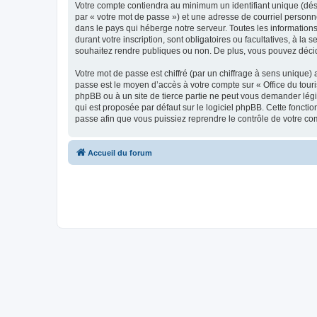
Votre compte contiendra au minimum un identifiant unique (dés
par « votre mot de passe ») et une adresse de courriel personn
dans le pays qui héberge notre serveur. Toutes les informations
durant votre inscription, sont obligatoires ou facultatives, à l
souhaitez rendre publiques ou non. De plus, vous pouvez décide
Votre mot de passe est chiffré (par un chiffrage à sens unique) 
passe est le moyen d’accès à votre compte sur « Office du tour
phpBB ou à un site de tierce partie ne peut vous demander légi
qui est proposée par défaut sur le logiciel phpBB. Cette foncti
passe afin que vous puissiez reprendre le contrôle de votre co
Accueil du forum