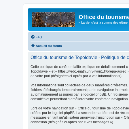
Office du tourism
« La vie, c'est la somme des éléments 
FAQ
Accueil du forum
Office du tourisme de Topoldavie - Politique de c
Cette politique de confidentialité explique en détail comment « 
Topoldavie » et « https://web1-math.univ-lyon1.fr/prepa-agreg »)
de votre part (désignées ci-après par « vos informations »).
Vos informations sont collectées de deux manières différentes.
fichiers téléchargés temporairement par le navigateur internet 
automatiquement assignés par le logiciel phpBB. Un troisième co
consultés et permettant d’améliorer votre confort de navigation e
Lors de votre navigation sur « Office du tourisme de Topoldav
créées par le logiciel phpBB. La seconde manière est de récup
messages en tant qu’utilisateur anonyme, l’inscription sur « Of
connexion (désignés ci-après par « vos messages »).