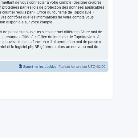
ermettant de vous connecter à votre compte (désigné ci-après
nt protégées par les lois de protection des données applicables
e courriel requis par « Office du tourisme de Topoldavie »
pouvez contrôler quelles informations de votre compte vous
ion disponible sur votre compte.
 de passe sur plusieurs sites internet différents. Votre mot de
personne affiliée à « Office du tourisme de Topoldavie », à
 pouvez utiliser la fonction « J’ai perdu mon mot de passe »
urriel et le logiciel phpBB générera alors un nouveau mot de
Supprimer les cookies
Fuseau horaire sur
UTC+02:00