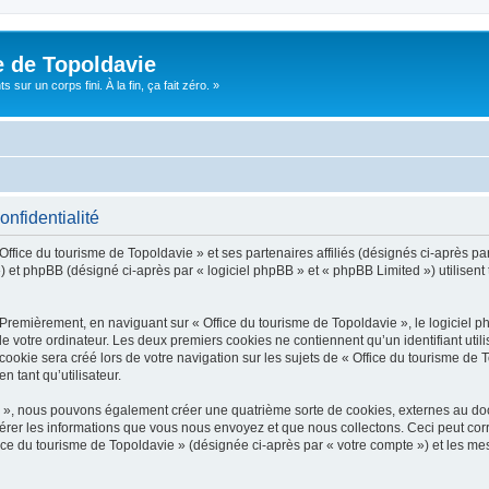
e de Topoldavie
sur un corps fini. À la fin, ça fait zéro. »
onfidentialité
Office du tourisme de Topoldavie » et ses partenaires affiliés (désignés ci-après par
 et phpBB (désigné ci-après par « logiciel phpBB » et « phpBB Limited ») utilisent t
 Premièrement, en naviguant sur « Office du tourisme de Topoldavie », le logiciel 
de votre ordinateur. Les deux premiers cookies ne contiennent qu’un identifiant util
okie sera créé lors de votre navigation sur les sujets de « Office du tourisme de To
n tant qu’utilisateur.
ie », nous pouvons également créer une quatrième sorte de cookies, externes au d
érer les informations que vous nous envoyez et que nous collectons. Ceci peut cor
fice du tourisme de Topoldavie » (désignée ci-après par « votre compte ») et les mes