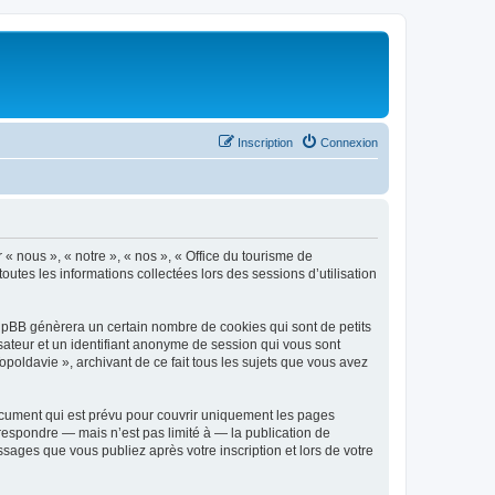
Inscription
Connexion
 « nous », « notre », « nos », « Office du tourisme de
outes les informations collectées lors des sessions d’utilisation
phpBB génèrera un certain nombre de cookies qui sont de petits
isateur et un identifiant anonyme de session qui vous sont
poldavie », archivant de ce fait tous les sujets que vous avez
ocument qui est prévu pour couvrir uniquement les pages
respondre — mais n’est pas limité à — la publication de
sages que vous publiez après votre inscription et lors de votre