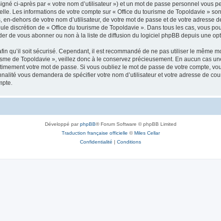
igné ci-après par « votre nom d’utilisateur ») et un mot de passe personnel vous p
elle. Les informations de votre compte sur « Office du tourisme de Topoldavie » so
, en-dehors de votre nom d’utilisateur, de votre mot de passe et de votre adresse d
a seule discrétion de « Office du tourisme de Topoldavie ». Dans tous les cas, vous 
r de vous abonner ou non à la liste de diffusion du logiciel phpBB depuis une opt
afin qu’il soit sécurisé. Cependant, il est recommandé de ne pas utiliser le même mot
isme de Topoldavie », veillez donc à le conservez précieusement. En aucun cas une 
timement votre mot de passe. Si vous oubliez le mot de passe de votre compte, vous
onnalité vous demandera de spécifier votre nom d’utilisateur et votre adresse de co
mpte.
Développé par
phpBB
® Forum Software © phpBB Limited
Traduction française officielle
©
Miles Cellar
Confidentialité
|
Conditions