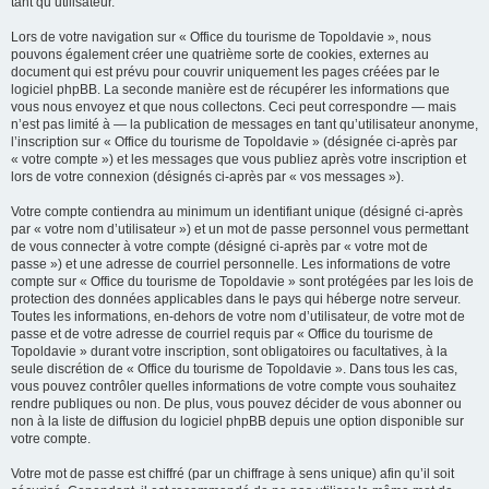
tant qu’utilisateur.
Lors de votre navigation sur « Office du tourisme de Topoldavie », nous
pouvons également créer une quatrième sorte de cookies, externes au
document qui est prévu pour couvrir uniquement les pages créées par le
logiciel phpBB. La seconde manière est de récupérer les informations que
vous nous envoyez et que nous collectons. Ceci peut correspondre — mais
n’est pas limité à — la publication de messages en tant qu’utilisateur anonyme,
l’inscription sur « Office du tourisme de Topoldavie » (désignée ci-après par
« votre compte ») et les messages que vous publiez après votre inscription et
lors de votre connexion (désignés ci-après par « vos messages »).
Votre compte contiendra au minimum un identifiant unique (désigné ci-après
par « votre nom d’utilisateur ») et un mot de passe personnel vous permettant
de vous connecter à votre compte (désigné ci-après par « votre mot de
passe ») et une adresse de courriel personnelle. Les informations de votre
compte sur « Office du tourisme de Topoldavie » sont protégées par les lois de
protection des données applicables dans le pays qui héberge notre serveur.
Toutes les informations, en-dehors de votre nom d’utilisateur, de votre mot de
passe et de votre adresse de courriel requis par « Office du tourisme de
Topoldavie » durant votre inscription, sont obligatoires ou facultatives, à la
seule discrétion de « Office du tourisme de Topoldavie ». Dans tous les cas,
vous pouvez contrôler quelles informations de votre compte vous souhaitez
rendre publiques ou non. De plus, vous pouvez décider de vous abonner ou
non à la liste de diffusion du logiciel phpBB depuis une option disponible sur
votre compte.
Votre mot de passe est chiffré (par un chiffrage à sens unique) afin qu’il soit