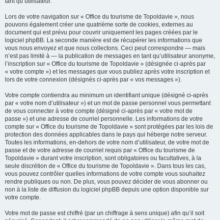
tant qu’utilisateur.
Lors de votre navigation sur « Office du tourisme de Topoldavie », nous
pouvons également créer une quatrième sorte de cookies, externes au
document qui est prévu pour couvrir uniquement les pages créées par le
logiciel phpBB. La seconde manière est de récupérer les informations que
vous nous envoyez et que nous collectons. Ceci peut correspondre — mais
n’est pas limité à — la publication de messages en tant qu’utilisateur anonyme,
l’inscription sur « Office du tourisme de Topoldavie » (désignée ci-après par
« votre compte ») et les messages que vous publiez après votre inscription et
lors de votre connexion (désignés ci-après par « vos messages »).
Votre compte contiendra au minimum un identifiant unique (désigné ci-après
par « votre nom d’utilisateur ») et un mot de passe personnel vous permettant
de vous connecter à votre compte (désigné ci-après par « votre mot de
passe ») et une adresse de courriel personnelle. Les informations de votre
compte sur « Office du tourisme de Topoldavie » sont protégées par les lois de
protection des données applicables dans le pays qui héberge notre serveur.
Toutes les informations, en-dehors de votre nom d’utilisateur, de votre mot de
passe et de votre adresse de courriel requis par « Office du tourisme de
Topoldavie » durant votre inscription, sont obligatoires ou facultatives, à la
seule discrétion de « Office du tourisme de Topoldavie ». Dans tous les cas,
vous pouvez contrôler quelles informations de votre compte vous souhaitez
rendre publiques ou non. De plus, vous pouvez décider de vous abonner ou
non à la liste de diffusion du logiciel phpBB depuis une option disponible sur
votre compte.
Votre mot de passe est chiffré (par un chiffrage à sens unique) afin qu’il soit