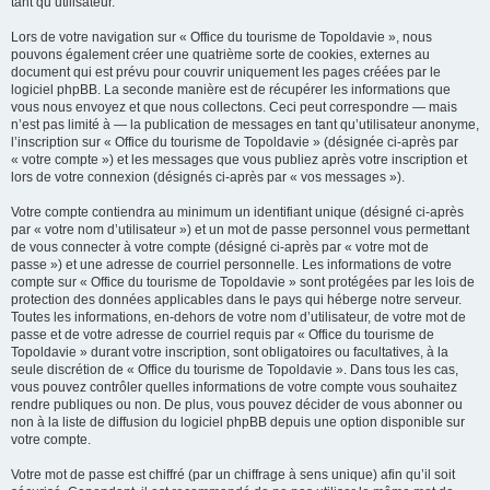
tant qu’utilisateur.
Lors de votre navigation sur « Office du tourisme de Topoldavie », nous
pouvons également créer une quatrième sorte de cookies, externes au
document qui est prévu pour couvrir uniquement les pages créées par le
logiciel phpBB. La seconde manière est de récupérer les informations que
vous nous envoyez et que nous collectons. Ceci peut correspondre — mais
n’est pas limité à — la publication de messages en tant qu’utilisateur anonyme,
l’inscription sur « Office du tourisme de Topoldavie » (désignée ci-après par
« votre compte ») et les messages que vous publiez après votre inscription et
lors de votre connexion (désignés ci-après par « vos messages »).
Votre compte contiendra au minimum un identifiant unique (désigné ci-après
par « votre nom d’utilisateur ») et un mot de passe personnel vous permettant
de vous connecter à votre compte (désigné ci-après par « votre mot de
passe ») et une adresse de courriel personnelle. Les informations de votre
compte sur « Office du tourisme de Topoldavie » sont protégées par les lois de
protection des données applicables dans le pays qui héberge notre serveur.
Toutes les informations, en-dehors de votre nom d’utilisateur, de votre mot de
passe et de votre adresse de courriel requis par « Office du tourisme de
Topoldavie » durant votre inscription, sont obligatoires ou facultatives, à la
seule discrétion de « Office du tourisme de Topoldavie ». Dans tous les cas,
vous pouvez contrôler quelles informations de votre compte vous souhaitez
rendre publiques ou non. De plus, vous pouvez décider de vous abonner ou
non à la liste de diffusion du logiciel phpBB depuis une option disponible sur
votre compte.
Votre mot de passe est chiffré (par un chiffrage à sens unique) afin qu’il soit