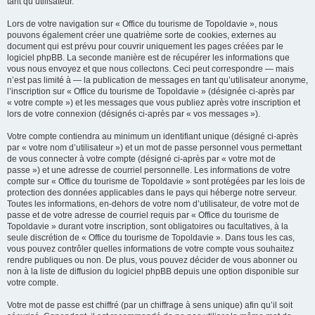
tant qu’utilisateur.
Lors de votre navigation sur « Office du tourisme de Topoldavie », nous
pouvons également créer une quatrième sorte de cookies, externes au
document qui est prévu pour couvrir uniquement les pages créées par le
logiciel phpBB. La seconde manière est de récupérer les informations que
vous nous envoyez et que nous collectons. Ceci peut correspondre — mais
n’est pas limité à — la publication de messages en tant qu’utilisateur anonyme,
l’inscription sur « Office du tourisme de Topoldavie » (désignée ci-après par
« votre compte ») et les messages que vous publiez après votre inscription et
lors de votre connexion (désignés ci-après par « vos messages »).
Votre compte contiendra au minimum un identifiant unique (désigné ci-après
par « votre nom d’utilisateur ») et un mot de passe personnel vous permettant
de vous connecter à votre compte (désigné ci-après par « votre mot de
passe ») et une adresse de courriel personnelle. Les informations de votre
compte sur « Office du tourisme de Topoldavie » sont protégées par les lois de
protection des données applicables dans le pays qui héberge notre serveur.
Toutes les informations, en-dehors de votre nom d’utilisateur, de votre mot de
passe et de votre adresse de courriel requis par « Office du tourisme de
Topoldavie » durant votre inscription, sont obligatoires ou facultatives, à la
seule discrétion de « Office du tourisme de Topoldavie ». Dans tous les cas,
vous pouvez contrôler quelles informations de votre compte vous souhaitez
rendre publiques ou non. De plus, vous pouvez décider de vous abonner ou
non à la liste de diffusion du logiciel phpBB depuis une option disponible sur
votre compte.
Votre mot de passe est chiffré (par un chiffrage à sens unique) afin qu’il soit