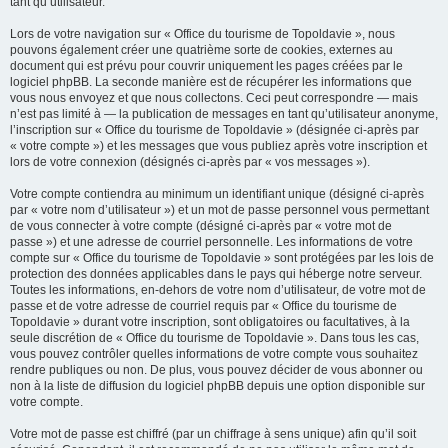
tant qu’utilisateur.
Lors de votre navigation sur « Office du tourisme de Topoldavie », nous
pouvons également créer une quatrième sorte de cookies, externes au
document qui est prévu pour couvrir uniquement les pages créées par le
logiciel phpBB. La seconde manière est de récupérer les informations que
vous nous envoyez et que nous collectons. Ceci peut correspondre — mais
n’est pas limité à — la publication de messages en tant qu’utilisateur anonyme,
l’inscription sur « Office du tourisme de Topoldavie » (désignée ci-après par
« votre compte ») et les messages que vous publiez après votre inscription et
lors de votre connexion (désignés ci-après par « vos messages »).
Votre compte contiendra au minimum un identifiant unique (désigné ci-après
par « votre nom d’utilisateur ») et un mot de passe personnel vous permettant
de vous connecter à votre compte (désigné ci-après par « votre mot de
passe ») et une adresse de courriel personnelle. Les informations de votre
compte sur « Office du tourisme de Topoldavie » sont protégées par les lois de
protection des données applicables dans le pays qui héberge notre serveur.
Toutes les informations, en-dehors de votre nom d’utilisateur, de votre mot de
passe et de votre adresse de courriel requis par « Office du tourisme de
Topoldavie » durant votre inscription, sont obligatoires ou facultatives, à la
seule discrétion de « Office du tourisme de Topoldavie ». Dans tous les cas,
vous pouvez contrôler quelles informations de votre compte vous souhaitez
rendre publiques ou non. De plus, vous pouvez décider de vous abonner ou
non à la liste de diffusion du logiciel phpBB depuis une option disponible sur
votre compte.
Votre mot de passe est chiffré (par un chiffrage à sens unique) afin qu’il soit