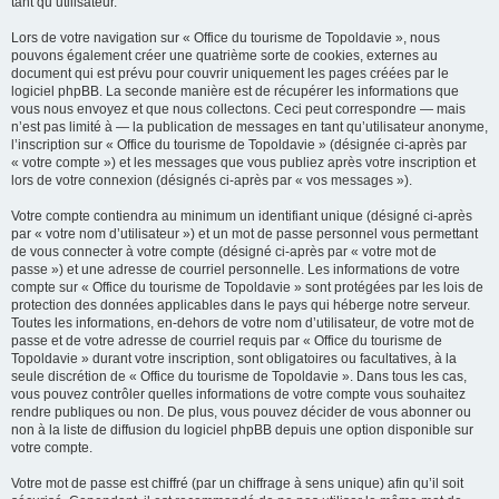
tant qu’utilisateur.
Lors de votre navigation sur « Office du tourisme de Topoldavie », nous
pouvons également créer une quatrième sorte de cookies, externes au
document qui est prévu pour couvrir uniquement les pages créées par le
logiciel phpBB. La seconde manière est de récupérer les informations que
vous nous envoyez et que nous collectons. Ceci peut correspondre — mais
n’est pas limité à — la publication de messages en tant qu’utilisateur anonyme,
l’inscription sur « Office du tourisme de Topoldavie » (désignée ci-après par
« votre compte ») et les messages que vous publiez après votre inscription et
lors de votre connexion (désignés ci-après par « vos messages »).
Votre compte contiendra au minimum un identifiant unique (désigné ci-après
par « votre nom d’utilisateur ») et un mot de passe personnel vous permettant
de vous connecter à votre compte (désigné ci-après par « votre mot de
passe ») et une adresse de courriel personnelle. Les informations de votre
compte sur « Office du tourisme de Topoldavie » sont protégées par les lois de
protection des données applicables dans le pays qui héberge notre serveur.
Toutes les informations, en-dehors de votre nom d’utilisateur, de votre mot de
passe et de votre adresse de courriel requis par « Office du tourisme de
Topoldavie » durant votre inscription, sont obligatoires ou facultatives, à la
seule discrétion de « Office du tourisme de Topoldavie ». Dans tous les cas,
vous pouvez contrôler quelles informations de votre compte vous souhaitez
rendre publiques ou non. De plus, vous pouvez décider de vous abonner ou
non à la liste de diffusion du logiciel phpBB depuis une option disponible sur
votre compte.
Votre mot de passe est chiffré (par un chiffrage à sens unique) afin qu’il soit