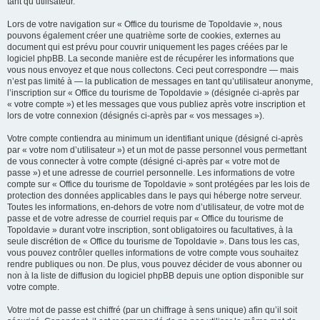
tant qu’utilisateur.
Lors de votre navigation sur « Office du tourisme de Topoldavie », nous
pouvons également créer une quatrième sorte de cookies, externes au
document qui est prévu pour couvrir uniquement les pages créées par le
logiciel phpBB. La seconde manière est de récupérer les informations que
vous nous envoyez et que nous collectons. Ceci peut correspondre — mais
n’est pas limité à — la publication de messages en tant qu’utilisateur anonyme,
l’inscription sur « Office du tourisme de Topoldavie » (désignée ci-après par
« votre compte ») et les messages que vous publiez après votre inscription et
lors de votre connexion (désignés ci-après par « vos messages »).
Votre compte contiendra au minimum un identifiant unique (désigné ci-après
par « votre nom d’utilisateur ») et un mot de passe personnel vous permettant
de vous connecter à votre compte (désigné ci-après par « votre mot de
passe ») et une adresse de courriel personnelle. Les informations de votre
compte sur « Office du tourisme de Topoldavie » sont protégées par les lois de
protection des données applicables dans le pays qui héberge notre serveur.
Toutes les informations, en-dehors de votre nom d’utilisateur, de votre mot de
passe et de votre adresse de courriel requis par « Office du tourisme de
Topoldavie » durant votre inscription, sont obligatoires ou facultatives, à la
seule discrétion de « Office du tourisme de Topoldavie ». Dans tous les cas,
vous pouvez contrôler quelles informations de votre compte vous souhaitez
rendre publiques ou non. De plus, vous pouvez décider de vous abonner ou
non à la liste de diffusion du logiciel phpBB depuis une option disponible sur
votre compte.
Votre mot de passe est chiffré (par un chiffrage à sens unique) afin qu’il soit