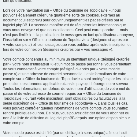
tant qu’utilisateur.
Lors de votre navigation sur « Office du tourisme de Topoldavie », nous
pouvons également créer une quatrième sorte de cookies, externes au
document qui est prévu pour couvrir uniquement les pages créées par le
logiciel phpBB. La seconde manière est de récupérer les informations que
vous nous envoyez et que nous collectons. Ceci peut correspondre — mais
n’est pas limité à — la publication de messages en tant qu’utilisateur anonyme,
l’inscription sur « Office du tourisme de Topoldavie » (désignée ci-après par
« votre compte ») et les messages que vous publiez après votre inscription et
lors de votre connexion (désignés ci-après par « vos messages »).
Votre compte contiendra au minimum un identifiant unique (désigné ci-après
par « votre nom d’utilisateur ») et un mot de passe personnel vous permettant
de vous connecter à votre compte (désigné ci-après par « votre mot de
passe ») et une adresse de courriel personnelle. Les informations de votre
compte sur « Office du tourisme de Topoldavie » sont protégées par les lois de
protection des données applicables dans le pays qui héberge notre serveur.
Toutes les informations, en-dehors de votre nom d’utilisateur, de votre mot de
passe et de votre adresse de courriel requis par « Office du tourisme de
Topoldavie » durant votre inscription, sont obligatoires ou facultatives, à la
seule discrétion de « Office du tourisme de Topoldavie ». Dans tous les cas,
vous pouvez contrôler quelles informations de votre compte vous souhaitez
rendre publiques ou non. De plus, vous pouvez décider de vous abonner ou
non à la liste de diffusion du logiciel phpBB depuis une option disponible sur
votre compte.
Votre mot de passe est chiffré (par un chiffrage à sens unique) afin qu’il soit