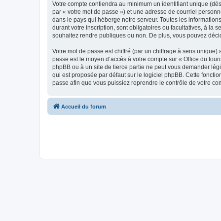
Votre compte contiendra au minimum un identifiant unique (dés
par « votre mot de passe ») et une adresse de courriel personn
dans le pays qui héberge notre serveur. Toutes les informations
durant votre inscription, sont obligatoires ou facultatives, à l
souhaitez rendre publiques ou non. De plus, vous pouvez décide
Votre mot de passe est chiffré (par un chiffrage à sens unique) 
passe est le moyen d’accès à votre compte sur « Office du tour
phpBB ou à un site de tierce partie ne peut vous demander légi
qui est proposée par défaut sur le logiciel phpBB. Cette foncti
passe afin que vous puissiez reprendre le contrôle de votre co
Accueil du forum