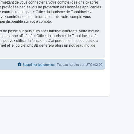
ermettant de vous connecter à votre compte (désigné ci-après
nt protégées par les lois de protection des données applicables
e courriel requis par « Office du tourisme de Topoldavie »
pouvez contrôler quelles informations de votre compte vous
ion disponible sur votre compte.
 de passe sur plusieurs sites internet différents. Votre mot de
personne affiliée à « Office du tourisme de Topoldavie », à
 pouvez utiliser la fonction « J’ai perdu mon mot de passe »
urriel et le logiciel phpBB générera alors un nouveau mot de
Supprimer les cookies
Fuseau horaire sur
UTC+02:00