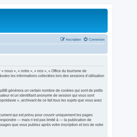
Inscription
Connexion
 « nous », « notre », « nos », « Office du tourisme de
outes les informations collectées lors des sessions d’utilisation
phpBB génèrera un certain nombre de cookies qui sont de petits
isateur et un identifiant anonyme de session qui vous sont
poldavie », archivant de ce fait tous les sujets que vous avez
ocument qui est prévu pour couvrir uniquement les pages
respondre — mais n’est pas limité à — la publication de
sages que vous publiez après votre inscription et lors de votre