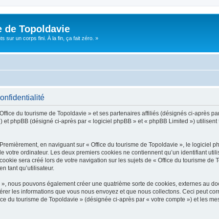
e de Topoldavie
sur un corps fini. À la fin, ça fait zéro. »
onfidentialité
Office du tourisme de Topoldavie » et ses partenaires affiliés (désignés ci-après par
 et phpBB (désigné ci-après par « logiciel phpBB » et « phpBB Limited ») utilisent t
 Premièrement, en naviguant sur « Office du tourisme de Topoldavie », le logiciel 
de votre ordinateur. Les deux premiers cookies ne contiennent qu’un identifiant util
okie sera créé lors de votre navigation sur les sujets de « Office du tourisme de To
n tant qu’utilisateur.
ie », nous pouvons également créer une quatrième sorte de cookies, externes au d
érer les informations que vous nous envoyez et que nous collectons. Ceci peut cor
fice du tourisme de Topoldavie » (désignée ci-après par « votre compte ») et les mes