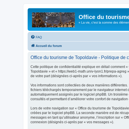
Office du tourism
« La vie, c'est la somme des éléments 
FAQ
Accueil du forum
Office du tourisme de Topoldavie - Politique de c
Cette politique de confidentialité explique en détail comment « 
Topoldavie » et « https://web1-math.univ-lyon1.fr/prepa-agreg »)
de votre part (désignées ci-après par « vos informations »).
Vos informations sont collectées de deux manières différentes.
fichiers téléchargés temporairement par le navigateur internet 
automatiquement assignés par le logiciel phpBB. Un troisième co
consultés et permettant d’améliorer votre confort de navigation e
Lors de votre navigation sur « Office du tourisme de Topoldav
créées par le logiciel phpBB. La seconde manière est de récup
messages en tant qu’utilisateur anonyme, l’inscription sur « Of
connexion (désignés ci-après par « vos messages »).