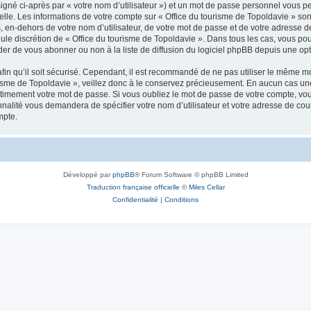
igné ci-après par « votre nom d’utilisateur ») et un mot de passe personnel vous p
elle. Les informations de votre compte sur « Office du tourisme de Topoldavie » so
, en-dehors de votre nom d’utilisateur, de votre mot de passe et de votre adresse d
a seule discrétion de « Office du tourisme de Topoldavie ». Dans tous les cas, vous 
r de vous abonner ou non à la liste de diffusion du logiciel phpBB depuis une opt
afin qu’il soit sécurisé. Cependant, il est recommandé de ne pas utiliser le même mot
isme de Topoldavie », veillez donc à le conservez précieusement. En aucun cas une 
timement votre mot de passe. Si vous oubliez le mot de passe de votre compte, vous
onnalité vous demandera de spécifier votre nom d’utilisateur et votre adresse de co
mpte.
Développé par
phpBB
® Forum Software © phpBB Limited
Traduction française officielle
©
Miles Cellar
Confidentialité
|
Conditions