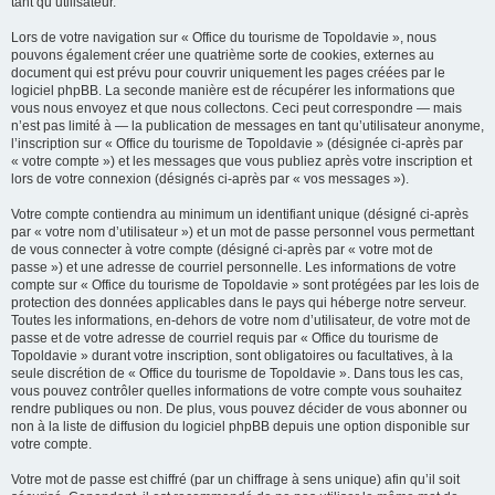
tant qu’utilisateur.
Lors de votre navigation sur « Office du tourisme de Topoldavie », nous
pouvons également créer une quatrième sorte de cookies, externes au
document qui est prévu pour couvrir uniquement les pages créées par le
logiciel phpBB. La seconde manière est de récupérer les informations que
vous nous envoyez et que nous collectons. Ceci peut correspondre — mais
n’est pas limité à — la publication de messages en tant qu’utilisateur anonyme,
l’inscription sur « Office du tourisme de Topoldavie » (désignée ci-après par
« votre compte ») et les messages que vous publiez après votre inscription et
lors de votre connexion (désignés ci-après par « vos messages »).
Votre compte contiendra au minimum un identifiant unique (désigné ci-après
par « votre nom d’utilisateur ») et un mot de passe personnel vous permettant
de vous connecter à votre compte (désigné ci-après par « votre mot de
passe ») et une adresse de courriel personnelle. Les informations de votre
compte sur « Office du tourisme de Topoldavie » sont protégées par les lois de
protection des données applicables dans le pays qui héberge notre serveur.
Toutes les informations, en-dehors de votre nom d’utilisateur, de votre mot de
passe et de votre adresse de courriel requis par « Office du tourisme de
Topoldavie » durant votre inscription, sont obligatoires ou facultatives, à la
seule discrétion de « Office du tourisme de Topoldavie ». Dans tous les cas,
vous pouvez contrôler quelles informations de votre compte vous souhaitez
rendre publiques ou non. De plus, vous pouvez décider de vous abonner ou
non à la liste de diffusion du logiciel phpBB depuis une option disponible sur
votre compte.
Votre mot de passe est chiffré (par un chiffrage à sens unique) afin qu’il soit