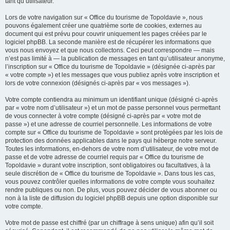
tant qu’utilisateur.
Lors de votre navigation sur « Office du tourisme de Topoldavie », nous
pouvons également créer une quatrième sorte de cookies, externes au
document qui est prévu pour couvrir uniquement les pages créées par le
logiciel phpBB. La seconde manière est de récupérer les informations que
vous nous envoyez et que nous collectons. Ceci peut correspondre — mais
n’est pas limité à — la publication de messages en tant qu’utilisateur anonyme,
l’inscription sur « Office du tourisme de Topoldavie » (désignée ci-après par
« votre compte ») et les messages que vous publiez après votre inscription et
lors de votre connexion (désignés ci-après par « vos messages »).
Votre compte contiendra au minimum un identifiant unique (désigné ci-après
par « votre nom d’utilisateur ») et un mot de passe personnel vous permettant
de vous connecter à votre compte (désigné ci-après par « votre mot de
passe ») et une adresse de courriel personnelle. Les informations de votre
compte sur « Office du tourisme de Topoldavie » sont protégées par les lois de
protection des données applicables dans le pays qui héberge notre serveur.
Toutes les informations, en-dehors de votre nom d’utilisateur, de votre mot de
passe et de votre adresse de courriel requis par « Office du tourisme de
Topoldavie » durant votre inscription, sont obligatoires ou facultatives, à la
seule discrétion de « Office du tourisme de Topoldavie ». Dans tous les cas,
vous pouvez contrôler quelles informations de votre compte vous souhaitez
rendre publiques ou non. De plus, vous pouvez décider de vous abonner ou
non à la liste de diffusion du logiciel phpBB depuis une option disponible sur
votre compte.
Votre mot de passe est chiffré (par un chiffrage à sens unique) afin qu’il soit