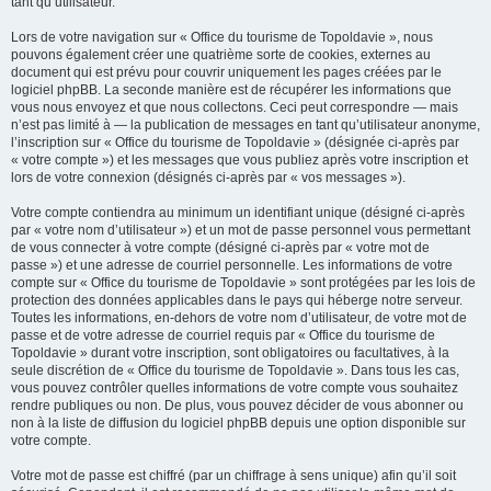
tant qu’utilisateur.
Lors de votre navigation sur « Office du tourisme de Topoldavie », nous
pouvons également créer une quatrième sorte de cookies, externes au
document qui est prévu pour couvrir uniquement les pages créées par le
logiciel phpBB. La seconde manière est de récupérer les informations que
vous nous envoyez et que nous collectons. Ceci peut correspondre — mais
n’est pas limité à — la publication de messages en tant qu’utilisateur anonyme,
l’inscription sur « Office du tourisme de Topoldavie » (désignée ci-après par
« votre compte ») et les messages que vous publiez après votre inscription et
lors de votre connexion (désignés ci-après par « vos messages »).
Votre compte contiendra au minimum un identifiant unique (désigné ci-après
par « votre nom d’utilisateur ») et un mot de passe personnel vous permettant
de vous connecter à votre compte (désigné ci-après par « votre mot de
passe ») et une adresse de courriel personnelle. Les informations de votre
compte sur « Office du tourisme de Topoldavie » sont protégées par les lois de
protection des données applicables dans le pays qui héberge notre serveur.
Toutes les informations, en-dehors de votre nom d’utilisateur, de votre mot de
passe et de votre adresse de courriel requis par « Office du tourisme de
Topoldavie » durant votre inscription, sont obligatoires ou facultatives, à la
seule discrétion de « Office du tourisme de Topoldavie ». Dans tous les cas,
vous pouvez contrôler quelles informations de votre compte vous souhaitez
rendre publiques ou non. De plus, vous pouvez décider de vous abonner ou
non à la liste de diffusion du logiciel phpBB depuis une option disponible sur
votre compte.
Votre mot de passe est chiffré (par un chiffrage à sens unique) afin qu’il soit