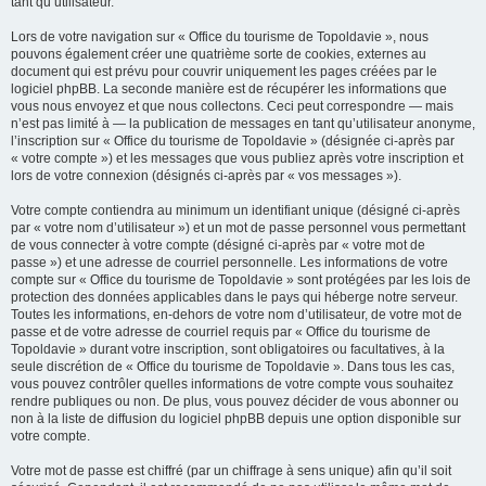
tant qu’utilisateur.
Lors de votre navigation sur « Office du tourisme de Topoldavie », nous
pouvons également créer une quatrième sorte de cookies, externes au
document qui est prévu pour couvrir uniquement les pages créées par le
logiciel phpBB. La seconde manière est de récupérer les informations que
vous nous envoyez et que nous collectons. Ceci peut correspondre — mais
n’est pas limité à — la publication de messages en tant qu’utilisateur anonyme,
l’inscription sur « Office du tourisme de Topoldavie » (désignée ci-après par
« votre compte ») et les messages que vous publiez après votre inscription et
lors de votre connexion (désignés ci-après par « vos messages »).
Votre compte contiendra au minimum un identifiant unique (désigné ci-après
par « votre nom d’utilisateur ») et un mot de passe personnel vous permettant
de vous connecter à votre compte (désigné ci-après par « votre mot de
passe ») et une adresse de courriel personnelle. Les informations de votre
compte sur « Office du tourisme de Topoldavie » sont protégées par les lois de
protection des données applicables dans le pays qui héberge notre serveur.
Toutes les informations, en-dehors de votre nom d’utilisateur, de votre mot de
passe et de votre adresse de courriel requis par « Office du tourisme de
Topoldavie » durant votre inscription, sont obligatoires ou facultatives, à la
seule discrétion de « Office du tourisme de Topoldavie ». Dans tous les cas,
vous pouvez contrôler quelles informations de votre compte vous souhaitez
rendre publiques ou non. De plus, vous pouvez décider de vous abonner ou
non à la liste de diffusion du logiciel phpBB depuis une option disponible sur
votre compte.
Votre mot de passe est chiffré (par un chiffrage à sens unique) afin qu’il soit