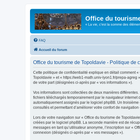
Office du tourism
« La vie, c'est la somme des éléments 
FAQ
Accueil du forum
Office du tourisme de Topoldavie - Politique de c
Cette politique de confidentialité explique en détail comment « 
Topoldavie » et « https://web1-math.univ-lyon1.fr/prepa-agreg »)
de votre part (désignées ci-après par « vos informations »).
Vos informations sont collectées de deux manières différentes.
fichiers téléchargés temporairement par le navigateur internet 
automatiquement assignés par le logiciel phpBB. Un troisième co
consultés et permettant d’améliorer votre confort de navigation e
Lors de votre navigation sur « Office du tourisme de Topoldav
créées par le logiciel phpBB. La seconde manière est de récup
messages en tant qu’utilisateur anonyme, l’inscription sur « Of
connexion (désignés ci-après par « vos messages »).