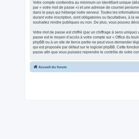
Votre compte contiendra au minimum un identifiant unique (dés
par « votre mot de passe ») et une adresse de courriel personn
dans le pays qui héberge notre serveur. Toutes les informations
durant votre inscription, sont obligatoires ou facultatives, à l
souhaitez rendre publiques ou non. De plus, vous pouvez décide
Votre mot de passe est chiffré (par un chiffrage à sens unique) 
passe est le moyen d’accès à votre compte sur « Office du tour
phpBB ou à un site de tierce partie ne peut vous demander légi
qui est proposée par défaut sur le logiciel phpBB. Cette foncti
passe afin que vous puissiez reprendre le contrôle de votre co
Accueil du forum