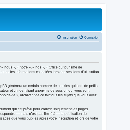
Inscription
Connexion
 « nous », « notre », « nos », « Office du tourisme de
outes les informations collectées lors des sessions d’utilisation
phpBB génèrera un certain nombre de cookies qui sont de petits
isateur et un identifiant anonyme de session qui vous sont
poldavie », archivant de ce fait tous les sujets que vous avez
ocument qui est prévu pour couvrir uniquement les pages
respondre — mais n’est pas limité à — la publication de
sages que vous publiez après votre inscription et lors de votre