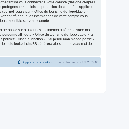
ermettant de vous connecter à votre compte (désigné ci-après
nt protégées par les lois de protection des données applicables
e courriel requis par « Office du tourisme de Topoldavie »
pouvez contrôler quelles informations de votre compte vous
ion disponible sur votre compte.
 de passe sur plusieurs sites internet différents. Votre mot de
personne affiliée à « Office du tourisme de Topoldavie », à
 pouvez utiliser la fonction « J’ai perdu mon mot de passe »
urriel et le logiciel phpBB générera alors un nouveau mot de
Supprimer les cookies
Fuseau horaire sur
UTC+02:00