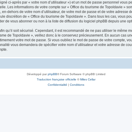
igné ci-après par « votre nom d’utilisateur ») et un mot de passe personnel vous p
elle. Les informations de votre compte sur « Office du tourisme de Topoldavie » so
, en-dehors de votre nom d’utilisateur, de votre mot de passe et de votre adresse d
a seule discrétion de « Office du tourisme de Topoldavie ». Dans tous les cas, vous 
r de vous abonner ou non à la liste de diffusion du logiciel phpBB depuis une opt
afin qu’il soit sécurisé. Cependant, il est recommandé de ne pas utiliser le même mot
isme de Topoldavie », veillez donc à le conservez précieusement. En aucun cas une 
timement votre mot de passe. Si vous oubliez le mot de passe de votre compte, vous
onnalité vous demandera de spécifier votre nom d’utilisateur et votre adresse de co
mpte.
Développé par
phpBB
® Forum Software © phpBB Limited
Traduction française officielle
©
Miles Cellar
Confidentialité
|
Conditions