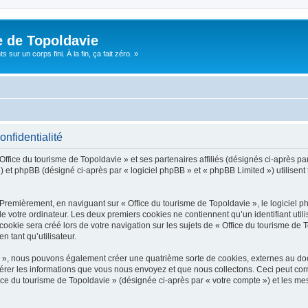
e de Topoldavie
sur un corps fini. À la fin, ça fait zéro. »
onfidentialité
Office du tourisme de Topoldavie » et ses partenaires affiliés (désignés ci-après par
 et phpBB (désigné ci-après par « logiciel phpBB » et « phpBB Limited ») utilisent t
 Premièrement, en naviguant sur « Office du tourisme de Topoldavie », le logiciel 
de votre ordinateur. Les deux premiers cookies ne contiennent qu’un identifiant util
okie sera créé lors de votre navigation sur les sujets de « Office du tourisme de To
n tant qu’utilisateur.
ie », nous pouvons également créer une quatrième sorte de cookies, externes au d
érer les informations que vous nous envoyez et que nous collectons. Ceci peut cor
fice du tourisme de Topoldavie » (désignée ci-après par « votre compte ») et les mes