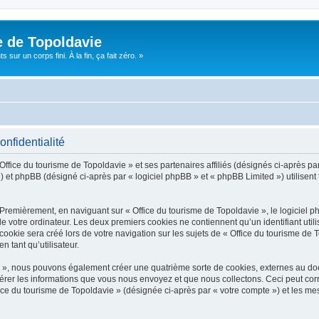
e de Topoldavie
sur un corps fini. À la fin, ça fait zéro. »
onfidentialité
Office du tourisme de Topoldavie » et ses partenaires affiliés (désignés ci-après par
 et phpBB (désigné ci-après par « logiciel phpBB » et « phpBB Limited ») utilisent t
 Premièrement, en naviguant sur « Office du tourisme de Topoldavie », le logiciel 
de votre ordinateur. Les deux premiers cookies ne contiennent qu’un identifiant util
okie sera créé lors de votre navigation sur les sujets de « Office du tourisme de To
n tant qu’utilisateur.
ie », nous pouvons également créer une quatrième sorte de cookies, externes au d
érer les informations que vous nous envoyez et que nous collectons. Ceci peut cor
fice du tourisme de Topoldavie » (désignée ci-après par « votre compte ») et les mes