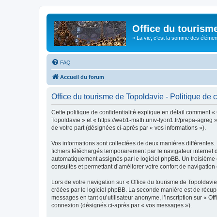
Office du tourism
« La vie, c'est la somme des éléments 
FAQ
Accueil du forum
Office du tourisme de Topoldavie - Politique de c
Cette politique de confidentialité explique en détail comment « 
Topoldavie » et « https://web1-math.univ-lyon1.fr/prepa-agreg »)
de votre part (désignées ci-après par « vos informations »).
Vos informations sont collectées de deux manières différentes.
fichiers téléchargés temporairement par le navigateur internet 
automatiquement assignés par le logiciel phpBB. Un troisième co
consultés et permettant d’améliorer votre confort de navigation e
Lors de votre navigation sur « Office du tourisme de Topoldav
créées par le logiciel phpBB. La seconde manière est de récup
messages en tant qu’utilisateur anonyme, l’inscription sur « Of
connexion (désignés ci-après par « vos messages »).