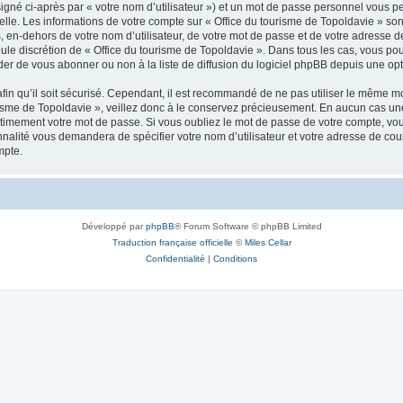
igné ci-après par « votre nom d’utilisateur ») et un mot de passe personnel vous p
elle. Les informations de votre compte sur « Office du tourisme de Topoldavie » so
, en-dehors de votre nom d’utilisateur, de votre mot de passe et de votre adresse d
a seule discrétion de « Office du tourisme de Topoldavie ». Dans tous les cas, vous 
r de vous abonner ou non à la liste de diffusion du logiciel phpBB depuis une opt
afin qu’il soit sécurisé. Cependant, il est recommandé de ne pas utiliser le même mot
isme de Topoldavie », veillez donc à le conservez précieusement. En aucun cas une 
timement votre mot de passe. Si vous oubliez le mot de passe de votre compte, vous
onnalité vous demandera de spécifier votre nom d’utilisateur et votre adresse de co
mpte.
Développé par
phpBB
® Forum Software © phpBB Limited
Traduction française officielle
©
Miles Cellar
Confidentialité
|
Conditions