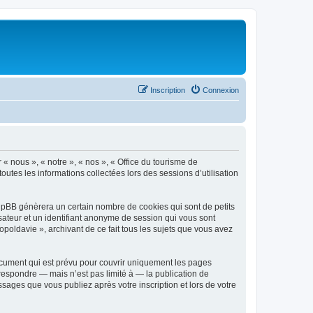
Inscription
Connexion
 « nous », « notre », « nos », « Office du tourisme de
outes les informations collectées lors des sessions d’utilisation
phpBB génèrera un certain nombre de cookies qui sont de petits
isateur et un identifiant anonyme de session qui vous sont
poldavie », archivant de ce fait tous les sujets que vous avez
ocument qui est prévu pour couvrir uniquement les pages
respondre — mais n’est pas limité à — la publication de
sages que vous publiez après votre inscription et lors de votre