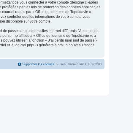
ermettant de vous connecter à votre compte (désigné ci-après
nt protégées par les lois de protection des données applicables
e courriel requis par « Office du tourisme de Topoldavie »
pouvez contrôler quelles informations de votre compte vous
ion disponible sur votre compte.
 de passe sur plusieurs sites internet différents. Votre mot de
personne affiliée à « Office du tourisme de Topoldavie », à
 pouvez utiliser la fonction « J’ai perdu mon mot de passe »
urriel et le logiciel phpBB générera alors un nouveau mot de
Supprimer les cookies
Fuseau horaire sur
UTC+02:00