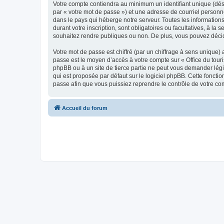
Votre compte contiendra au minimum un identifiant unique (dés
par « votre mot de passe ») et une adresse de courriel personn
dans le pays qui héberge notre serveur. Toutes les informations
durant votre inscription, sont obligatoires ou facultatives, à l
souhaitez rendre publiques ou non. De plus, vous pouvez décide
Votre mot de passe est chiffré (par un chiffrage à sens unique) 
passe est le moyen d’accès à votre compte sur « Office du tour
phpBB ou à un site de tierce partie ne peut vous demander légi
qui est proposée par défaut sur le logiciel phpBB. Cette foncti
passe afin que vous puissiez reprendre le contrôle de votre co
Accueil du forum