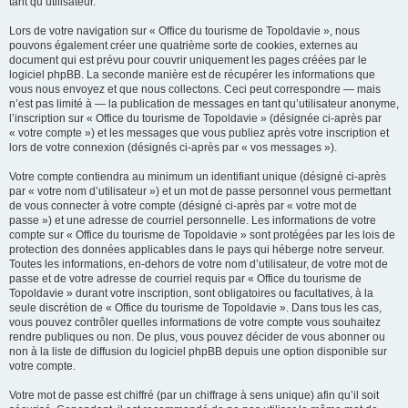
tant qu’utilisateur.
Lors de votre navigation sur « Office du tourisme de Topoldavie », nous
pouvons également créer une quatrième sorte de cookies, externes au
document qui est prévu pour couvrir uniquement les pages créées par le
logiciel phpBB. La seconde manière est de récupérer les informations que
vous nous envoyez et que nous collectons. Ceci peut correspondre — mais
n’est pas limité à — la publication de messages en tant qu’utilisateur anonyme,
l’inscription sur « Office du tourisme de Topoldavie » (désignée ci-après par
« votre compte ») et les messages que vous publiez après votre inscription et
lors de votre connexion (désignés ci-après par « vos messages »).
Votre compte contiendra au minimum un identifiant unique (désigné ci-après
par « votre nom d’utilisateur ») et un mot de passe personnel vous permettant
de vous connecter à votre compte (désigné ci-après par « votre mot de
passe ») et une adresse de courriel personnelle. Les informations de votre
compte sur « Office du tourisme de Topoldavie » sont protégées par les lois de
protection des données applicables dans le pays qui héberge notre serveur.
Toutes les informations, en-dehors de votre nom d’utilisateur, de votre mot de
passe et de votre adresse de courriel requis par « Office du tourisme de
Topoldavie » durant votre inscription, sont obligatoires ou facultatives, à la
seule discrétion de « Office du tourisme de Topoldavie ». Dans tous les cas,
vous pouvez contrôler quelles informations de votre compte vous souhaitez
rendre publiques ou non. De plus, vous pouvez décider de vous abonner ou
non à la liste de diffusion du logiciel phpBB depuis une option disponible sur
votre compte.
Votre mot de passe est chiffré (par un chiffrage à sens unique) afin qu’il soit