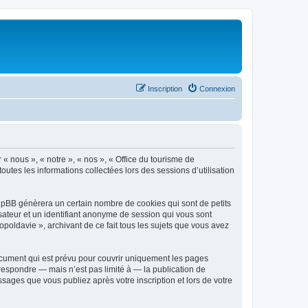
Inscription
Connexion
 « nous », « notre », « nos », « Office du tourisme de
outes les informations collectées lors des sessions d’utilisation
phpBB génèrera un certain nombre de cookies qui sont de petits
isateur et un identifiant anonyme de session qui vous sont
poldavie », archivant de ce fait tous les sujets que vous avez
ocument qui est prévu pour couvrir uniquement les pages
respondre — mais n’est pas limité à — la publication de
sages que vous publiez après votre inscription et lors de votre