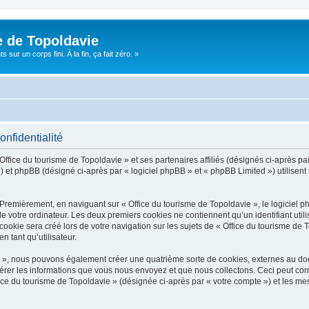
e de Topoldavie
sur un corps fini. À la fin, ça fait zéro. »
onfidentialité
Office du tourisme de Topoldavie » et ses partenaires affiliés (désignés ci-après par
 et phpBB (désigné ci-après par « logiciel phpBB » et « phpBB Limited ») utilisent t
 Premièrement, en naviguant sur « Office du tourisme de Topoldavie », le logiciel 
de votre ordinateur. Les deux premiers cookies ne contiennent qu’un identifiant util
okie sera créé lors de votre navigation sur les sujets de « Office du tourisme de To
n tant qu’utilisateur.
ie », nous pouvons également créer une quatrième sorte de cookies, externes au d
érer les informations que vous nous envoyez et que nous collectons. Ceci peut cor
fice du tourisme de Topoldavie » (désignée ci-après par « votre compte ») et les mes