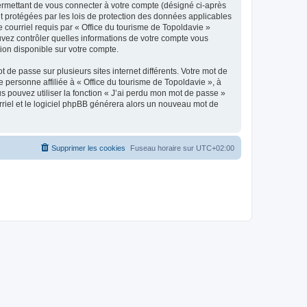
ermettant de vous connecter à votre compte (désigné ci-après
nt protégées par les lois de protection des données applicables
e courriel requis par « Office du tourisme de Topoldavie »
pouvez contrôler quelles informations de votre compte vous
ion disponible sur votre compte.
 de passe sur plusieurs sites internet différents. Votre mot de
personne affiliée à « Office du tourisme de Topoldavie », à
 pouvez utiliser la fonction « J’ai perdu mon mot de passe »
urriel et le logiciel phpBB générera alors un nouveau mot de
Supprimer les cookies
Fuseau horaire sur
UTC+02:00