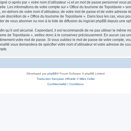
igné ci-après par « votre nom d’utilisateur ») et un mot de passe personnel vous p
elle. Les informations de votre compte sur « Office du tourisme de Topoldavie » so
, en-dehors de votre nom d’utilisateur, de votre mot de passe et de votre adresse d
a seule discrétion de « Office du tourisme de Topoldavie ». Dans tous les cas, vous 
r de vous abonner ou non à la liste de diffusion du logiciel phpBB depuis une opt
afin qu’il soit sécurisé. Cependant, il est recommandé de ne pas utiliser le même mot
isme de Topoldavie », veillez donc à le conservez précieusement. En aucun cas une 
timement votre mot de passe. Si vous oubliez le mot de passe de votre compte, vous
onnalité vous demandera de spécifier votre nom d’utilisateur et votre adresse de co
mpte.
Développé par
phpBB
® Forum Software © phpBB Limited
Traduction française officielle
©
Miles Cellar
Confidentialité
|
Conditions