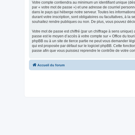
Votre compte contiendra au minimum un identifiant unique (dés
par « votre mot de passe ») et une adresse de courriel personn
dans le pays qui héberge notre serveur. Toutes les informations
durant votre inscription, sont obligatoires ou facultatives, à l
souhaitez rendre publiques ou non. De plus, vous pouvez décide
Votre mot de passe est chiffré (par un chiffrage à sens unique) 
passe est le moyen d’accès à votre compte sur « Office du tour
phpBB ou à un site de tierce partie ne peut vous demander légi
qui est proposée par défaut sur le logiciel phpBB. Cette foncti
passe afin que vous puissiez reprendre le contrôle de votre co
Accueil du forum