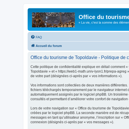
Office du tourism
« La vie, c'est la somme des éléments 
FAQ
Accueil du forum
Office du tourisme de Topoldavie - Politique de c
Cette politique de confidentialité explique en détail comment « 
Topoldavie » et « https://web1-math.univ-lyon1.fr/prepa-agreg »)
de votre part (désignées ci-après par « vos informations »).
Vos informations sont collectées de deux manières différentes.
fichiers téléchargés temporairement par le navigateur internet 
automatiquement assignés par le logiciel phpBB. Un troisième co
consultés et permettant d’améliorer votre confort de navigation e
Lors de votre navigation sur « Office du tourisme de Topoldav
créées par le logiciel phpBB. La seconde manière est de récup
messages en tant qu’utilisateur anonyme, l’inscription sur « Of
connexion (désignés ci-après par « vos messages »).