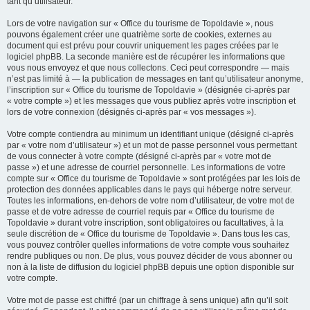
tant qu’utilisateur.
Lors de votre navigation sur « Office du tourisme de Topoldavie », nous
pouvons également créer une quatrième sorte de cookies, externes au
document qui est prévu pour couvrir uniquement les pages créées par le
logiciel phpBB. La seconde manière est de récupérer les informations que
vous nous envoyez et que nous collectons. Ceci peut correspondre — mais
n’est pas limité à — la publication de messages en tant qu’utilisateur anonyme,
l’inscription sur « Office du tourisme de Topoldavie » (désignée ci-après par
« votre compte ») et les messages que vous publiez après votre inscription et
lors de votre connexion (désignés ci-après par « vos messages »).
Votre compte contiendra au minimum un identifiant unique (désigné ci-après
par « votre nom d’utilisateur ») et un mot de passe personnel vous permettant
de vous connecter à votre compte (désigné ci-après par « votre mot de
passe ») et une adresse de courriel personnelle. Les informations de votre
compte sur « Office du tourisme de Topoldavie » sont protégées par les lois de
protection des données applicables dans le pays qui héberge notre serveur.
Toutes les informations, en-dehors de votre nom d’utilisateur, de votre mot de
passe et de votre adresse de courriel requis par « Office du tourisme de
Topoldavie » durant votre inscription, sont obligatoires ou facultatives, à la
seule discrétion de « Office du tourisme de Topoldavie ». Dans tous les cas,
vous pouvez contrôler quelles informations de votre compte vous souhaitez
rendre publiques ou non. De plus, vous pouvez décider de vous abonner ou
non à la liste de diffusion du logiciel phpBB depuis une option disponible sur
votre compte.
Votre mot de passe est chiffré (par un chiffrage à sens unique) afin qu’il soit