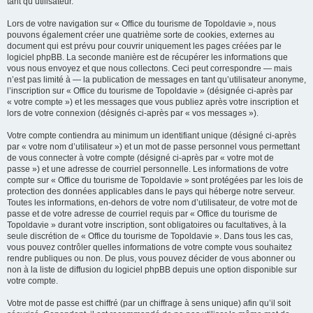
tant qu’utilisateur.
Lors de votre navigation sur « Office du tourisme de Topoldavie », nous
pouvons également créer une quatrième sorte de cookies, externes au
document qui est prévu pour couvrir uniquement les pages créées par le
logiciel phpBB. La seconde manière est de récupérer les informations que
vous nous envoyez et que nous collectons. Ceci peut correspondre — mais
n’est pas limité à — la publication de messages en tant qu’utilisateur anonyme,
l’inscription sur « Office du tourisme de Topoldavie » (désignée ci-après par
« votre compte ») et les messages que vous publiez après votre inscription et
lors de votre connexion (désignés ci-après par « vos messages »).
Votre compte contiendra au minimum un identifiant unique (désigné ci-après
par « votre nom d’utilisateur ») et un mot de passe personnel vous permettant
de vous connecter à votre compte (désigné ci-après par « votre mot de
passe ») et une adresse de courriel personnelle. Les informations de votre
compte sur « Office du tourisme de Topoldavie » sont protégées par les lois de
protection des données applicables dans le pays qui héberge notre serveur.
Toutes les informations, en-dehors de votre nom d’utilisateur, de votre mot de
passe et de votre adresse de courriel requis par « Office du tourisme de
Topoldavie » durant votre inscription, sont obligatoires ou facultatives, à la
seule discrétion de « Office du tourisme de Topoldavie ». Dans tous les cas,
vous pouvez contrôler quelles informations de votre compte vous souhaitez
rendre publiques ou non. De plus, vous pouvez décider de vous abonner ou
non à la liste de diffusion du logiciel phpBB depuis une option disponible sur
votre compte.
Votre mot de passe est chiffré (par un chiffrage à sens unique) afin qu’il soit