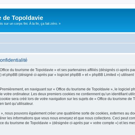
e de Topoldavie
sur un corps fini. À la fin, ça fait zéro. »
onfidentialité
Office du tourisme de Topoldavie » et ses partenaires affiliés (désignés ci-après par
 et phpBB (désigné ci-après par « logiciel phpBB » et « phpBB Limited ») utilisent t
 Premièrement, en naviguant sur « Office du tourisme de Topoldavie », le logiciel 
de votre ordinateur. Les deux premiers cookies ne contiennent qu’un identifiant util
okie sera créé lors de votre navigation sur les sujets de « Office du tourisme de To
n tant qu’utilisateur.
ie », nous pouvons également créer une quatrième sorte de cookies, externes au d
érer les informations que vous nous envoyez et que nous collectons. Ceci peut cor
fice du tourisme de Topoldavie » (désignée ci-après par « votre compte ») et les mes