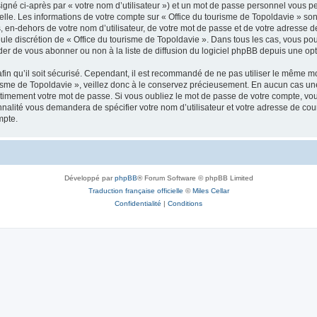
igné ci-après par « votre nom d’utilisateur ») et un mot de passe personnel vous p
elle. Les informations de votre compte sur « Office du tourisme de Topoldavie » so
, en-dehors de votre nom d’utilisateur, de votre mot de passe et de votre adresse d
a seule discrétion de « Office du tourisme de Topoldavie ». Dans tous les cas, vous 
r de vous abonner ou non à la liste de diffusion du logiciel phpBB depuis une opt
afin qu’il soit sécurisé. Cependant, il est recommandé de ne pas utiliser le même mot
isme de Topoldavie », veillez donc à le conservez précieusement. En aucun cas une 
timement votre mot de passe. Si vous oubliez le mot de passe de votre compte, vous
onnalité vous demandera de spécifier votre nom d’utilisateur et votre adresse de co
mpte.
Développé par
phpBB
® Forum Software © phpBB Limited
Traduction française officielle
©
Miles Cellar
Confidentialité
|
Conditions