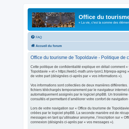
Office du tourism
« La vie, c'est la somme des éléments 
FAQ
Accueil du forum
Office du tourisme de Topoldavie - Politique de c
Cette politique de confidentialité explique en détail comment « 
Topoldavie » et « https://web1-math.univ-lyon1.fr/prepa-agreg »)
de votre part (désignées ci-après par « vos informations »).
Vos informations sont collectées de deux manières différentes.
fichiers téléchargés temporairement par le navigateur internet 
automatiquement assignés par le logiciel phpBB. Un troisième co
consultés et permettant d’améliorer votre confort de navigation e
Lors de votre navigation sur « Office du tourisme de Topoldav
créées par le logiciel phpBB. La seconde manière est de récup
messages en tant qu’utilisateur anonyme, l’inscription sur « Of
connexion (désignés ci-après par « vos messages »).