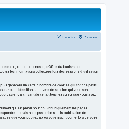
Inscription
Connexion
 « nous », « notre », « nos », « Office du tourisme de
outes les informations collectées lors des sessions d’utilisation
phpBB génèrera un certain nombre de cookies qui sont de petits
isateur et un identifiant anonyme de session qui vous sont
poldavie », archivant de ce fait tous les sujets que vous avez
ocument qui est prévu pour couvrir uniquement les pages
respondre — mais n’est pas limité à — la publication de
sages que vous publiez après votre inscription et lors de votre