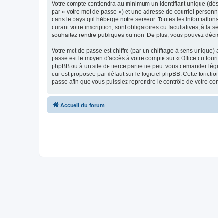
Votre compte contiendra au minimum un identifiant unique (dés
par « votre mot de passe ») et une adresse de courriel personn
dans le pays qui héberge notre serveur. Toutes les informations
durant votre inscription, sont obligatoires ou facultatives, à l
souhaitez rendre publiques ou non. De plus, vous pouvez décide
Votre mot de passe est chiffré (par un chiffrage à sens unique) 
passe est le moyen d’accès à votre compte sur « Office du tour
phpBB ou à un site de tierce partie ne peut vous demander légi
qui est proposée par défaut sur le logiciel phpBB. Cette foncti
passe afin que vous puissiez reprendre le contrôle de votre co
Accueil du forum