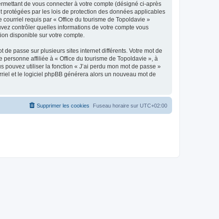
ermettant de vous connecter à votre compte (désigné ci-après
nt protégées par les lois de protection des données applicables
e courriel requis par « Office du tourisme de Topoldavie »
pouvez contrôler quelles informations de votre compte vous
ion disponible sur votre compte.
 de passe sur plusieurs sites internet différents. Votre mot de
personne affiliée à « Office du tourisme de Topoldavie », à
 pouvez utiliser la fonction « J’ai perdu mon mot de passe »
urriel et le logiciel phpBB générera alors un nouveau mot de
Supprimer les cookies
Fuseau horaire sur
UTC+02:00