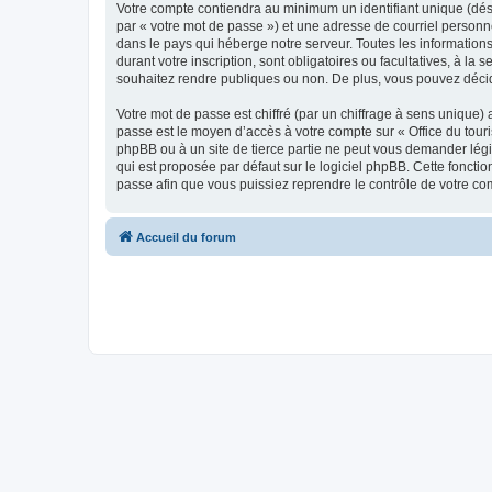
Votre compte contiendra au minimum un identifiant unique (dés
par « votre mot de passe ») et une adresse de courriel personn
dans le pays qui héberge notre serveur. Toutes les informations
durant votre inscription, sont obligatoires ou facultatives, à l
souhaitez rendre publiques ou non. De plus, vous pouvez décide
Votre mot de passe est chiffré (par un chiffrage à sens unique) 
passe est le moyen d’accès à votre compte sur « Office du tour
phpBB ou à un site de tierce partie ne peut vous demander légi
qui est proposée par défaut sur le logiciel phpBB. Cette foncti
passe afin que vous puissiez reprendre le contrôle de votre co
Accueil du forum