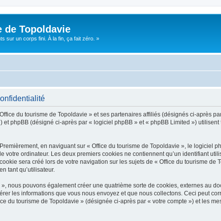
e de Topoldavie
sur un corps fini. À la fin, ça fait zéro. »
onfidentialité
Office du tourisme de Topoldavie » et ses partenaires affiliés (désignés ci-après par
 et phpBB (désigné ci-après par « logiciel phpBB » et « phpBB Limited ») utilisent t
 Premièrement, en naviguant sur « Office du tourisme de Topoldavie », le logiciel 
de votre ordinateur. Les deux premiers cookies ne contiennent qu’un identifiant util
okie sera créé lors de votre navigation sur les sujets de « Office du tourisme de To
n tant qu’utilisateur.
ie », nous pouvons également créer une quatrième sorte de cookies, externes au d
érer les informations que vous nous envoyez et que nous collectons. Ceci peut cor
fice du tourisme de Topoldavie » (désignée ci-après par « votre compte ») et les mes