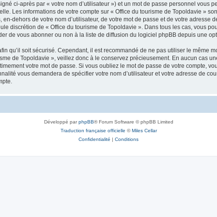
igné ci-après par « votre nom d’utilisateur ») et un mot de passe personnel vous p
elle. Les informations de votre compte sur « Office du tourisme de Topoldavie » so
, en-dehors de votre nom d’utilisateur, de votre mot de passe et de votre adresse d
a seule discrétion de « Office du tourisme de Topoldavie ». Dans tous les cas, vous 
r de vous abonner ou non à la liste de diffusion du logiciel phpBB depuis une opt
afin qu’il soit sécurisé. Cependant, il est recommandé de ne pas utiliser le même mot
isme de Topoldavie », veillez donc à le conservez précieusement. En aucun cas une 
timement votre mot de passe. Si vous oubliez le mot de passe de votre compte, vous
onnalité vous demandera de spécifier votre nom d’utilisateur et votre adresse de co
mpte.
Développé par
phpBB
® Forum Software © phpBB Limited
Traduction française officielle
©
Miles Cellar
Confidentialité
|
Conditions