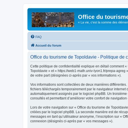
Office du tourism
« La vie, c'est la somme des éléments 
FAQ
Accueil du forum
Office du tourisme de Topoldavie - Politique de c
Cette politique de confidentialité explique en détail comment « 
Topoldavie » et « https://web1-math.univ-lyon1.fr/prepa-agreg »)
de votre part (désignées ci-après par « vos informations »).
Vos informations sont collectées de deux manières différentes.
fichiers téléchargés temporairement par le navigateur internet 
automatiquement assignés par le logiciel phpBB. Un troisième co
consultés et permettant d’améliorer votre confort de navigation e
Lors de votre navigation sur « Office du tourisme de Topoldav
créées par le logiciel phpBB. La seconde manière est de récup
messages en tant qu’utilisateur anonyme, l’inscription sur « Of
connexion (désignés ci-après par « vos messages »).