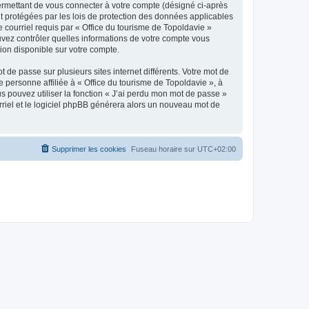
ermettant de vous connecter à votre compte (désigné ci-après
nt protégées par les lois de protection des données applicables
e courriel requis par « Office du tourisme de Topoldavie »
pouvez contrôler quelles informations de votre compte vous
ion disponible sur votre compte.
 de passe sur plusieurs sites internet différents. Votre mot de
personne affiliée à « Office du tourisme de Topoldavie », à
 pouvez utiliser la fonction « J’ai perdu mon mot de passe »
urriel et le logiciel phpBB générera alors un nouveau mot de
Supprimer les cookies
Fuseau horaire sur
UTC+02:00