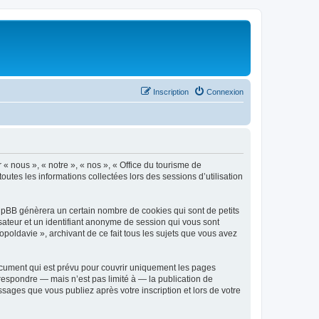
Inscription
Connexion
 « nous », « notre », « nos », « Office du tourisme de
outes les informations collectées lors des sessions d’utilisation
phpBB génèrera un certain nombre de cookies qui sont de petits
isateur et un identifiant anonyme de session qui vous sont
poldavie », archivant de ce fait tous les sujets que vous avez
ocument qui est prévu pour couvrir uniquement les pages
respondre — mais n’est pas limité à — la publication de
sages que vous publiez après votre inscription et lors de votre