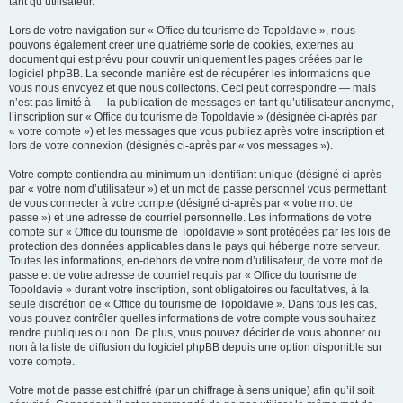
tant qu’utilisateur.
Lors de votre navigation sur « Office du tourisme de Topoldavie », nous
pouvons également créer une quatrième sorte de cookies, externes au
document qui est prévu pour couvrir uniquement les pages créées par le
logiciel phpBB. La seconde manière est de récupérer les informations que
vous nous envoyez et que nous collectons. Ceci peut correspondre — mais
n’est pas limité à — la publication de messages en tant qu’utilisateur anonyme,
l’inscription sur « Office du tourisme de Topoldavie » (désignée ci-après par
« votre compte ») et les messages que vous publiez après votre inscription et
lors de votre connexion (désignés ci-après par « vos messages »).
Votre compte contiendra au minimum un identifiant unique (désigné ci-après
par « votre nom d’utilisateur ») et un mot de passe personnel vous permettant
de vous connecter à votre compte (désigné ci-après par « votre mot de
passe ») et une adresse de courriel personnelle. Les informations de votre
compte sur « Office du tourisme de Topoldavie » sont protégées par les lois de
protection des données applicables dans le pays qui héberge notre serveur.
Toutes les informations, en-dehors de votre nom d’utilisateur, de votre mot de
passe et de votre adresse de courriel requis par « Office du tourisme de
Topoldavie » durant votre inscription, sont obligatoires ou facultatives, à la
seule discrétion de « Office du tourisme de Topoldavie ». Dans tous les cas,
vous pouvez contrôler quelles informations de votre compte vous souhaitez
rendre publiques ou non. De plus, vous pouvez décider de vous abonner ou
non à la liste de diffusion du logiciel phpBB depuis une option disponible sur
votre compte.
Votre mot de passe est chiffré (par un chiffrage à sens unique) afin qu’il soit