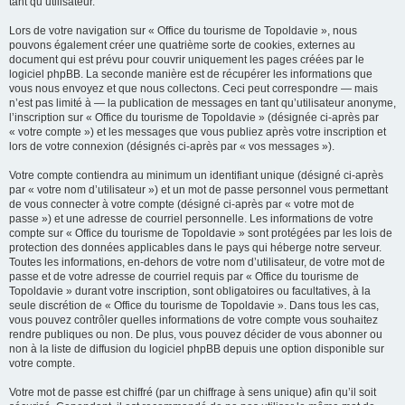
tant qu’utilisateur.
Lors de votre navigation sur « Office du tourisme de Topoldavie », nous
pouvons également créer une quatrième sorte de cookies, externes au
document qui est prévu pour couvrir uniquement les pages créées par le
logiciel phpBB. La seconde manière est de récupérer les informations que
vous nous envoyez et que nous collectons. Ceci peut correspondre — mais
n’est pas limité à — la publication de messages en tant qu’utilisateur anonyme,
l’inscription sur « Office du tourisme de Topoldavie » (désignée ci-après par
« votre compte ») et les messages que vous publiez après votre inscription et
lors de votre connexion (désignés ci-après par « vos messages »).
Votre compte contiendra au minimum un identifiant unique (désigné ci-après
par « votre nom d’utilisateur ») et un mot de passe personnel vous permettant
de vous connecter à votre compte (désigné ci-après par « votre mot de
passe ») et une adresse de courriel personnelle. Les informations de votre
compte sur « Office du tourisme de Topoldavie » sont protégées par les lois de
protection des données applicables dans le pays qui héberge notre serveur.
Toutes les informations, en-dehors de votre nom d’utilisateur, de votre mot de
passe et de votre adresse de courriel requis par « Office du tourisme de
Topoldavie » durant votre inscription, sont obligatoires ou facultatives, à la
seule discrétion de « Office du tourisme de Topoldavie ». Dans tous les cas,
vous pouvez contrôler quelles informations de votre compte vous souhaitez
rendre publiques ou non. De plus, vous pouvez décider de vous abonner ou
non à la liste de diffusion du logiciel phpBB depuis une option disponible sur
votre compte.
Votre mot de passe est chiffré (par un chiffrage à sens unique) afin qu’il soit