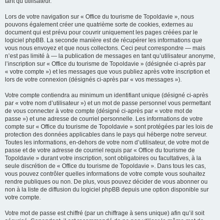
tant qu’utilisateur.
Lors de votre navigation sur « Office du tourisme de Topoldavie », nous
pouvons également créer une quatrième sorte de cookies, externes au
document qui est prévu pour couvrir uniquement les pages créées par le
logiciel phpBB. La seconde manière est de récupérer les informations que
vous nous envoyez et que nous collectons. Ceci peut correspondre — mais
n’est pas limité à — la publication de messages en tant qu’utilisateur anonyme,
l’inscription sur « Office du tourisme de Topoldavie » (désignée ci-après par
« votre compte ») et les messages que vous publiez après votre inscription et
lors de votre connexion (désignés ci-après par « vos messages »).
Votre compte contiendra au minimum un identifiant unique (désigné ci-après
par « votre nom d’utilisateur ») et un mot de passe personnel vous permettant
de vous connecter à votre compte (désigné ci-après par « votre mot de
passe ») et une adresse de courriel personnelle. Les informations de votre
compte sur « Office du tourisme de Topoldavie » sont protégées par les lois de
protection des données applicables dans le pays qui héberge notre serveur.
Toutes les informations, en-dehors de votre nom d’utilisateur, de votre mot de
passe et de votre adresse de courriel requis par « Office du tourisme de
Topoldavie » durant votre inscription, sont obligatoires ou facultatives, à la
seule discrétion de « Office du tourisme de Topoldavie ». Dans tous les cas,
vous pouvez contrôler quelles informations de votre compte vous souhaitez
rendre publiques ou non. De plus, vous pouvez décider de vous abonner ou
non à la liste de diffusion du logiciel phpBB depuis une option disponible sur
votre compte.
Votre mot de passe est chiffré (par un chiffrage à sens unique) afin qu’il soit