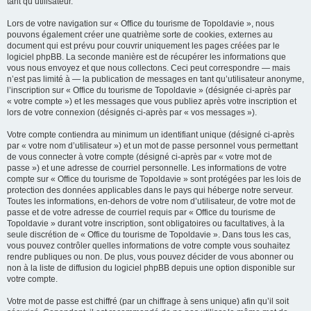
tant qu’utilisateur.
Lors de votre navigation sur « Office du tourisme de Topoldavie », nous
pouvons également créer une quatrième sorte de cookies, externes au
document qui est prévu pour couvrir uniquement les pages créées par le
logiciel phpBB. La seconde manière est de récupérer les informations que
vous nous envoyez et que nous collectons. Ceci peut correspondre — mais
n’est pas limité à — la publication de messages en tant qu’utilisateur anonyme,
l’inscription sur « Office du tourisme de Topoldavie » (désignée ci-après par
« votre compte ») et les messages que vous publiez après votre inscription et
lors de votre connexion (désignés ci-après par « vos messages »).
Votre compte contiendra au minimum un identifiant unique (désigné ci-après
par « votre nom d’utilisateur ») et un mot de passe personnel vous permettant
de vous connecter à votre compte (désigné ci-après par « votre mot de
passe ») et une adresse de courriel personnelle. Les informations de votre
compte sur « Office du tourisme de Topoldavie » sont protégées par les lois de
protection des données applicables dans le pays qui héberge notre serveur.
Toutes les informations, en-dehors de votre nom d’utilisateur, de votre mot de
passe et de votre adresse de courriel requis par « Office du tourisme de
Topoldavie » durant votre inscription, sont obligatoires ou facultatives, à la
seule discrétion de « Office du tourisme de Topoldavie ». Dans tous les cas,
vous pouvez contrôler quelles informations de votre compte vous souhaitez
rendre publiques ou non. De plus, vous pouvez décider de vous abonner ou
non à la liste de diffusion du logiciel phpBB depuis une option disponible sur
votre compte.
Votre mot de passe est chiffré (par un chiffrage à sens unique) afin qu’il soit