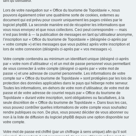
tant qu’utilisateur.
Lors de votre navigation sur « Office du tourisme de Topoldavie », nous
pouvons également créer une quatrième sorte de cookies, externes au
document qui est prévu pour couvrir uniquement les pages créées par le
logiciel phpBB. La seconde manière est de récupérer les informations que
vous nous envoyez et que nous collectons. Ceci peut correspondre — mais
n’est pas limité à — la publication de messages en tant qu’utilisateur anonyme,
l’inscription sur « Office du tourisme de Topoldavie » (désignée ci-après par
« votre compte ») et les messages que vous publiez après votre inscription et
lors de votre connexion (désignés ci-après par « vos messages »).
Votre compte contiendra au minimum un identifiant unique (désigné ci-après
par « votre nom d’utilisateur ») et un mot de passe personnel vous permettant
de vous connecter à votre compte (désigné ci-après par « votre mot de
passe ») et une adresse de courriel personnelle. Les informations de votre
compte sur « Office du tourisme de Topoldavie » sont protégées par les lois de
protection des données applicables dans le pays qui héberge notre serveur.
Toutes les informations, en-dehors de votre nom d’utilisateur, de votre mot de
passe et de votre adresse de courriel requis par « Office du tourisme de
Topoldavie » durant votre inscription, sont obligatoires ou facultatives, à la
seule discrétion de « Office du tourisme de Topoldavie ». Dans tous les cas,
vous pouvez contrôler quelles informations de votre compte vous souhaitez
rendre publiques ou non. De plus, vous pouvez décider de vous abonner ou
non à la liste de diffusion du logiciel phpBB depuis une option disponible sur
votre compte.
Votre mot de passe est chiffré (par un chiffrage à sens unique) afin qu’il soit