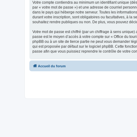
Votre compte contiendra au minimum un identifiant unique (dés
par « votre mot de passe ») et une adresse de courriel personn
dans le pays qui héberge notre serveur. Toutes les informations
durant votre inscription, sont obligatoires ou facultatives, à l
souhaitez rendre publiques ou non. De plus, vous pouvez décide
Votre mot de passe est chiffré (par un chiffrage à sens unique) 
passe est le moyen d’accès à votre compte sur « Office du tour
phpBB ou à un site de tierce partie ne peut vous demander légi
qui est proposée par défaut sur le logiciel phpBB. Cette foncti
passe afin que vous puissiez reprendre le contrôle de votre co
Accueil du forum