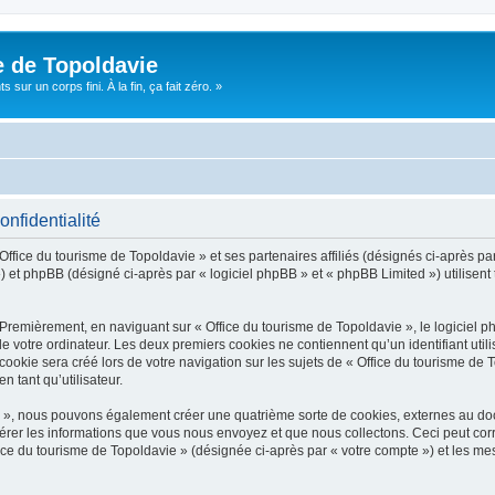
e de Topoldavie
sur un corps fini. À la fin, ça fait zéro. »
onfidentialité
Office du tourisme de Topoldavie » et ses partenaires affiliés (désignés ci-après par
 et phpBB (désigné ci-après par « logiciel phpBB » et « phpBB Limited ») utilisent t
 Premièrement, en naviguant sur « Office du tourisme de Topoldavie », le logiciel 
de votre ordinateur. Les deux premiers cookies ne contiennent qu’un identifiant util
okie sera créé lors de votre navigation sur les sujets de « Office du tourisme de To
n tant qu’utilisateur.
ie », nous pouvons également créer une quatrième sorte de cookies, externes au d
érer les informations que vous nous envoyez et que nous collectons. Ceci peut cor
fice du tourisme de Topoldavie » (désignée ci-après par « votre compte ») et les mes