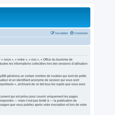
Inscription
Connexion
 « nous », « notre », « nos », « Office du tourisme de
outes les informations collectées lors des sessions d’utilisation
phpBB génèrera un certain nombre de cookies qui sont de petits
isateur et un identifiant anonyme de session qui vous sont
poldavie », archivant de ce fait tous les sujets que vous avez
ocument qui est prévu pour couvrir uniquement les pages
respondre — mais n’est pas limité à — la publication de
sages que vous publiez après votre inscription et lors de votre