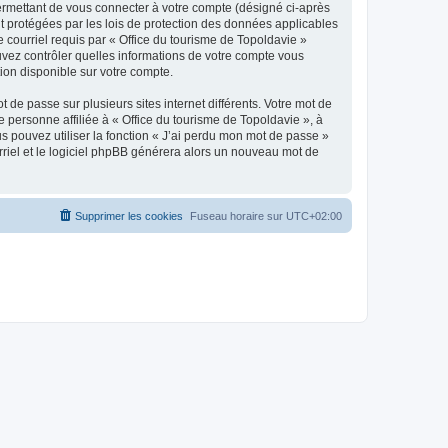
ermettant de vous connecter à votre compte (désigné ci-après
nt protégées par les lois de protection des données applicables
e courriel requis par « Office du tourisme de Topoldavie »
pouvez contrôler quelles informations de votre compte vous
ion disponible sur votre compte.
 de passe sur plusieurs sites internet différents. Votre mot de
personne affiliée à « Office du tourisme de Topoldavie », à
 pouvez utiliser la fonction « J’ai perdu mon mot de passe »
urriel et le logiciel phpBB générera alors un nouveau mot de
Supprimer les cookies
Fuseau horaire sur
UTC+02:00