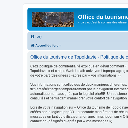
Office du tourism
« La vie, c'est la somme des éléments 
FAQ
Accueil du forum
Office du tourisme de Topoldavie - Politique de c
Cette politique de confidentialité explique en détail comment « 
Topoldavie » et « https://web1-math.univ-lyon1.fr/prepa-agreg »)
de votre part (désignées ci-après par « vos informations »).
Vos informations sont collectées de deux manières différentes.
fichiers téléchargés temporairement par le navigateur internet 
automatiquement assignés par le logiciel phpBB. Un troisième co
consultés et permettant d’améliorer votre confort de navigation e
Lors de votre navigation sur « Office du tourisme de Topoldav
créées par le logiciel phpBB. La seconde manière est de récup
messages en tant qu’utilisateur anonyme, l’inscription sur « Of
connexion (désignés ci-après par « vos messages »).