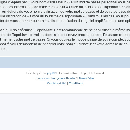
igné ci-après par « votre nom d’utilisateur ») et un mot de passe personnel vous p
elle. Les informations de votre compte sur « Office du tourisme de Topoldavie » so
, en-dehors de votre nom d’utilisateur, de votre mot de passe et de votre adresse d
a seule discrétion de « Office du tourisme de Topoldavie ». Dans tous les cas, vous 
r de vous abonner ou non à la liste de diffusion du logiciel phpBB depuis une opt
afin qu’il soit sécurisé. Cependant, il est recommandé de ne pas utiliser le même mot
isme de Topoldavie », veillez donc à le conservez précieusement. En aucun cas une 
timement votre mot de passe. Si vous oubliez le mot de passe de votre compte, vous
onnalité vous demandera de spécifier votre nom d’utilisateur et votre adresse de co
mpte.
Développé par
phpBB
® Forum Software © phpBB Limited
Traduction française officielle
©
Miles Cellar
Confidentialité
|
Conditions