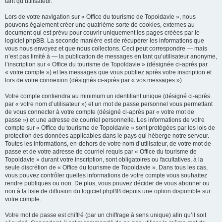
tant qu’utilisateur.
Lors de votre navigation sur « Office du tourisme de Topoldavie », nous
pouvons également créer une quatrième sorte de cookies, externes au
document qui est prévu pour couvrir uniquement les pages créées par le
logiciel phpBB. La seconde manière est de récupérer les informations que
vous nous envoyez et que nous collectons. Ceci peut correspondre — mais
n’est pas limité à — la publication de messages en tant qu’utilisateur anonyme,
l’inscription sur « Office du tourisme de Topoldavie » (désignée ci-après par
« votre compte ») et les messages que vous publiez après votre inscription et
lors de votre connexion (désignés ci-après par « vos messages »).
Votre compte contiendra au minimum un identifiant unique (désigné ci-après
par « votre nom d’utilisateur ») et un mot de passe personnel vous permettant
de vous connecter à votre compte (désigné ci-après par « votre mot de
passe ») et une adresse de courriel personnelle. Les informations de votre
compte sur « Office du tourisme de Topoldavie » sont protégées par les lois de
protection des données applicables dans le pays qui héberge notre serveur.
Toutes les informations, en-dehors de votre nom d’utilisateur, de votre mot de
passe et de votre adresse de courriel requis par « Office du tourisme de
Topoldavie » durant votre inscription, sont obligatoires ou facultatives, à la
seule discrétion de « Office du tourisme de Topoldavie ». Dans tous les cas,
vous pouvez contrôler quelles informations de votre compte vous souhaitez
rendre publiques ou non. De plus, vous pouvez décider de vous abonner ou
non à la liste de diffusion du logiciel phpBB depuis une option disponible sur
votre compte.
Votre mot de passe est chiffré (par un chiffrage à sens unique) afin qu’il soit