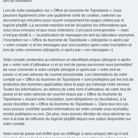
tant qu’utilisateur.
Lors de votre navigation sur « Office du tourisme de Topoldavie », nous
pouvons également créer une quatrième sorte de cookies, externes au
document qui est prévu pour couvrir uniquement les pages créées par le
logiciel phpBB. La seconde manière est de récupérer les informations que
vous nous envoyez et que nous collectons. Ceci peut correspondre — mais
n’est pas limité à — la publication de messages en tant qu’utilisateur anonyme,
l’inscription sur « Office du tourisme de Topoldavie » (désignée ci-après par
« votre compte ») et les messages que vous publiez après votre inscription et
lors de votre connexion (désignés ci-après par « vos messages »).
Votre compte contiendra au minimum un identifiant unique (désigné ci-après
par « votre nom d’utilisateur ») et un mot de passe personnel vous permettant
de vous connecter à votre compte (désigné ci-après par « votre mot de
passe ») et une adresse de courriel personnelle. Les informations de votre
compte sur « Office du tourisme de Topoldavie » sont protégées par les lois de
protection des données applicables dans le pays qui héberge notre serveur.
Toutes les informations, en-dehors de votre nom d’utilisateur, de votre mot de
passe et de votre adresse de courriel requis par « Office du tourisme de
Topoldavie » durant votre inscription, sont obligatoires ou facultatives, à la
seule discrétion de « Office du tourisme de Topoldavie ». Dans tous les cas,
vous pouvez contrôler quelles informations de votre compte vous souhaitez
rendre publiques ou non. De plus, vous pouvez décider de vous abonner ou
non à la liste de diffusion du logiciel phpBB depuis une option disponible sur
votre compte.
Votre mot de passe est chiffré (par un chiffrage à sens unique) afin qu’il soit