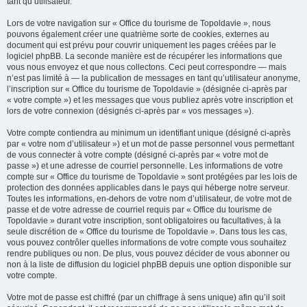
tant qu’utilisateur.
Lors de votre navigation sur « Office du tourisme de Topoldavie », nous
pouvons également créer une quatrième sorte de cookies, externes au
document qui est prévu pour couvrir uniquement les pages créées par le
logiciel phpBB. La seconde manière est de récupérer les informations que
vous nous envoyez et que nous collectons. Ceci peut correspondre — mais
n’est pas limité à — la publication de messages en tant qu’utilisateur anonyme,
l’inscription sur « Office du tourisme de Topoldavie » (désignée ci-après par
« votre compte ») et les messages que vous publiez après votre inscription et
lors de votre connexion (désignés ci-après par « vos messages »).
Votre compte contiendra au minimum un identifiant unique (désigné ci-après
par « votre nom d’utilisateur ») et un mot de passe personnel vous permettant
de vous connecter à votre compte (désigné ci-après par « votre mot de
passe ») et une adresse de courriel personnelle. Les informations de votre
compte sur « Office du tourisme de Topoldavie » sont protégées par les lois de
protection des données applicables dans le pays qui héberge notre serveur.
Toutes les informations, en-dehors de votre nom d’utilisateur, de votre mot de
passe et de votre adresse de courriel requis par « Office du tourisme de
Topoldavie » durant votre inscription, sont obligatoires ou facultatives, à la
seule discrétion de « Office du tourisme de Topoldavie ». Dans tous les cas,
vous pouvez contrôler quelles informations de votre compte vous souhaitez
rendre publiques ou non. De plus, vous pouvez décider de vous abonner ou
non à la liste de diffusion du logiciel phpBB depuis une option disponible sur
votre compte.
Votre mot de passe est chiffré (par un chiffrage à sens unique) afin qu’il soit